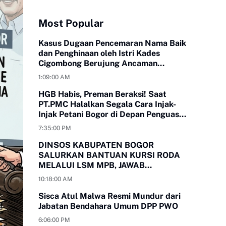
Most Popular
Kasus Dugaan Pencemaran Nama Baik
dan Penghinaan oleh Istri Kades
Cigombong Berujung Ancaman
Laporan Polisi
1:09:00 AM
HGB Habis, Preman Beraksi! Saat
PT.PMC Halalkan Segala Cara Injak-
Injak Petani Bogor di Depan Penguasa
yang Bungkam
7:35:00 PM
DINSOS KABUPATEN BOGOR
SALURKAN BANTUAN KURSI RODA
MELALUI LSM MPB, JAWAB
KEBUTUHAN WARGA
10:18:00 AM
MEGAMENDUNG DAN CIOMAS
Sisca Atul Malwa Resmi Mundur dari
Jabatan Bendahara Umum DPP PWO
6:06:00 PM