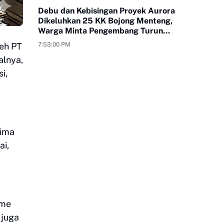
Debu dan Kebisingan Proyek Aurora
Dikeluhkan 25 KK Bojong Menteng,
Warga Minta Pengembang Turun
Tangan
leh PT
7:53:00 PM
alnya,
i,
rima
ai,
ume
 juga