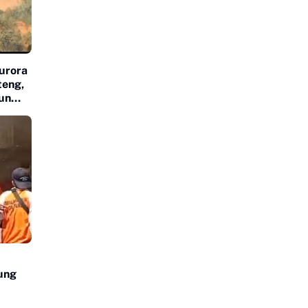
urora
teng,
un
ung