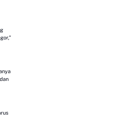
ng
gor,”
hanya
 dan
arus