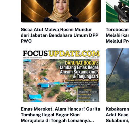
Sisca Atul Malwa Resmi Mundur
Terobosan
dari Jabatan Bendahara Umum DPP
Melahirka
PWO
Melalui P
Otomotif
Emas Meroket, Alam Hancur! Gurita
Kebakaran
Tambang Ilegal Bogor Kian
Adat Kase
Merajalela di Tengah Lemahnya
Sukabumi,
Pengawasan
Terbakar