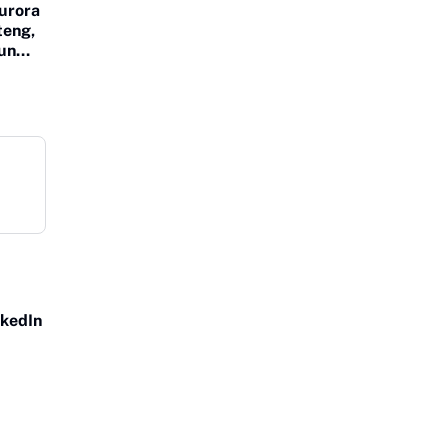
urora
teng,
un
nkedIn