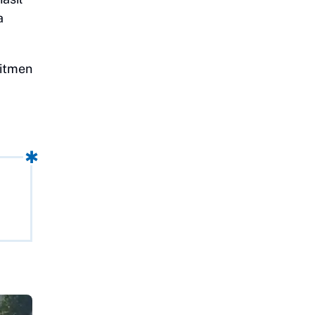
a
mitmen