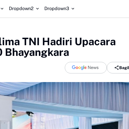
Di
Dropdown2
Dropdown3
lima TNI Hadiri Upacara
0 Bhayangkara
Bagi