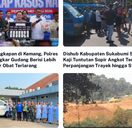
ngkapan di Kemang, Polres
Dishub Kabupaten Sukabumi S
gkar Gudang Berisi Lebih
Kaji Tuntutan Sopir Angkot Te
ir Obat Terlarang
Perpanjangan Trayek hingga S
Cicurug