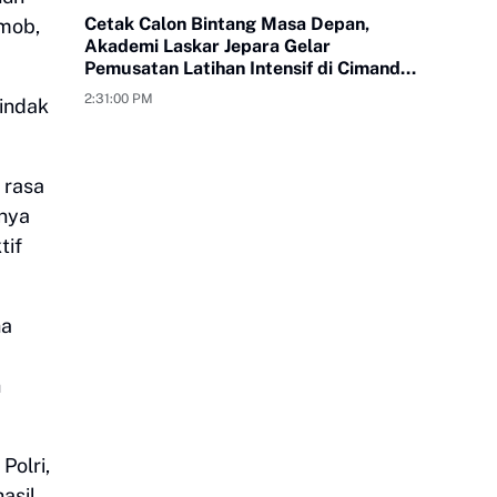
Cetak Calon Bintang Masa Depan,
imob,
Akademi Laskar Jepara Gelar
Pemusatan Latihan Intensif di Cimande
Bogor
2:31:00 PM
tindak
 rasa
nnya
tif
ha
h
Polri,
asil