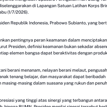
iselenggarakan di Lapangan Satuan Latihan Korps Br
abu (1/7/2026).
siden Republik Indonesia, Prabowo Subianto, yang ber
ankan pentingnya peran keamanan dalam menciptakan
urut Presiden, definisi keamanan bukan sekadar abse
setiap elemen bangsa dapat beraktivitas dengan produk
etani berani menanam, nelayan berani melaut, pengusa
-anak tenang belajar, dan masyarakat dapat beribadah
 masing-masing dalam suasana yang rukun dan penu
esiasi yang tinggi atas sinergi yang terbangun antara 
, hingga BUMN. Presiden menilai sinergi tersebut berh