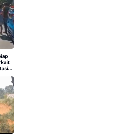
iap
rkait
tasiun