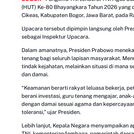
(HUT) Ke-80 Bhayangkara Tahun 2026 yang d
Cikeas, Kabupaten Bogor, Jawa Barat, pada R
​Upacara tersebut dipimpin langsung oleh Pre
sebagai Inspektur Upacara.
​Dalam amanatnya, Presiden Prabowo menek
tenang bagi seluruh lapisan masyarakat. Men
tindak kejahatan, melainkan situasi di mana 
dan damai.
​“Keamanan berarti rakyat leluasa bekerja, p
berani investasi, guru tenang mengajar, anak
dengan damai sesuai agama dan kepercayaan
toleransi,” ujar Presiden.
​Lebih lanjut, Kepala Negara menyampaikan apr
TNI, kementerian/lembaga, pemerintah daerah