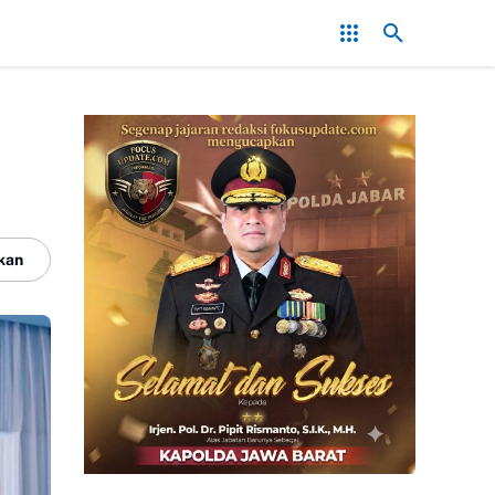
shub Kabupaten Sukabumi Siap Kaji Tuntutan Sopir Angkot Terkait Pe
kan