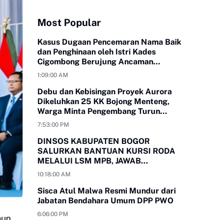
Most Popular
Kasus Dugaan Pencemaran Nama Baik
dan Penghinaan oleh Istri Kades
Cigombong Berujung Ancaman
Laporan Polisi
1:09:00 AM
Debu dan Kebisingan Proyek Aurora
Dikeluhkan 25 KK Bojong Menteng,
Warga Minta Pengembang Turun
Tangan
7:53:00 PM
DINSOS KABUPATEN BOGOR
SALURKAN BANTUAN KURSI RODA
MELALUI LSM MPB, JAWAB
KEBUTUHAN WARGA
10:18:00 AM
MEGAMENDUNG DAN CIOMAS
Sisca Atul Malwa Resmi Mundur dari
Jabatan Bendahara Umum DPP PWO
6:06:00 PM
hun