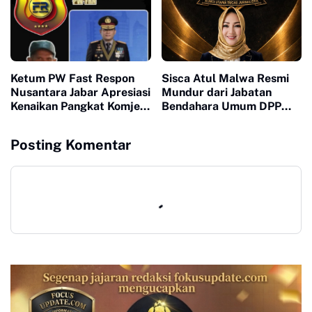
Ketum PW Fast Respon
Sisca Atul Malwa Resmi
Nusantara Jabar Apresiasi
Mundur dari Jabatan
Kenaikan Pangkat Komjen
Bendahara Umum DPP
Pol Asep Edi Suheri: Figur
PWO
Humanis dan Mitra
Posting Komentar
Strategis Media