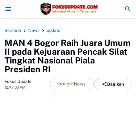
m Konflik, Kapolres Bogor Minta PT PMC Tunda Aktivitas di Lahan Se
Beranda
News
update
MAN 4 Bogor Raih Juara Umum
II pada Kejuaraan Pencak Silat
Tingkat Nasional Piala
Presiden RI
Fokus Update
Bagikan
12:47:00 PM