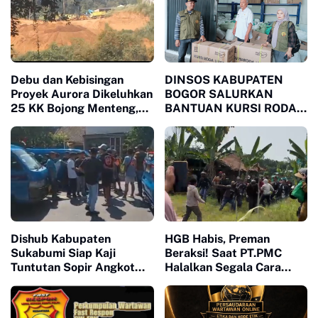
Debu dan Kebisingan
DINSOS KABUPATEN
Proyek Aurora Dikeluhkan
BOGOR SALURKAN
25 KK Bojong Menteng,
BANTUAN KURSI RODA
Warga Minta Pengembang
MELALUI LSM MPB,
Turun Tangan
JAWAB KEBUTUHAN
WARGA MEGAMENDUNG
DAN CIOMAS
Dishub Kabupaten
HGB Habis, Preman
Sukabumi Siap Kaji
Beraksi! Saat PT.PMC
Tuntutan Sopir Angkot
Halalkan Segala Cara
Terkait Perpanjangan
Injak-Injak Petani Bogor di
Trayek hingga Stasiun
Depan Penguasa yang
Cicurug
Bungkam