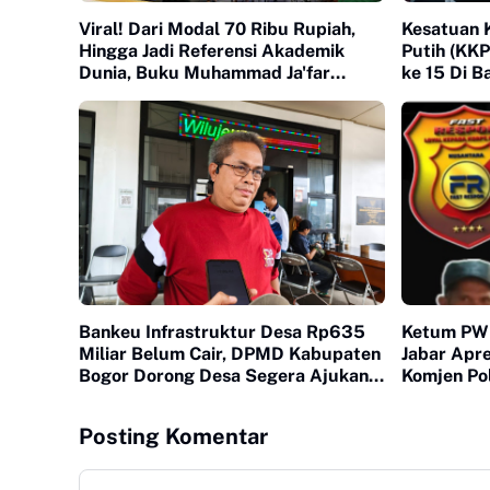
Viral! Dari Modal 70 Ribu Rupiah,
Kesatuan 
Hingga Jadi Referensi Akademik
Putih (KK
Dunia, Buku Muhammad Ja'far
ke 15 Di B
Hasibuan diluncurkan di UI
Bankeu Infrastruktur Desa Rp635
Ketum PW 
Miliar Belum Cair, DPMD Kabupaten
Jabar Apre
Bogor Dorong Desa Segera Ajukan
Komjen Pol
Permohonan
Humanis d
Posting Komentar