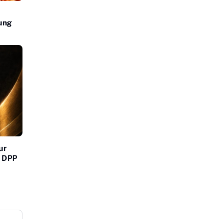
ung
ur
m DPP