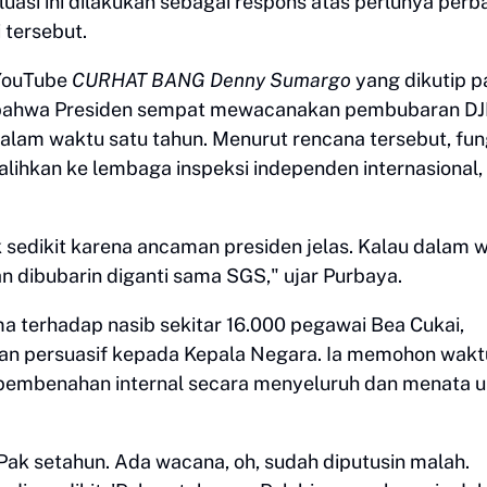
luasi ini dilakukan sebagai respons atas perlunya perb
 tersebut.
 YouTube
CURHAT BANG Denny Sumargo
yang dikutip 
 bahwa Presiden sempat mewacanakan pembubaran D
dalam waktu satu tahun. Menurut rencana tersebut, fun
ihkan ke lembaga inspeksi independen internasional,
 sedikit karena ancaman presiden jelas. Kalau dalam 
n dibubarin diganti sama SGS," ujar Purbaya.
a terhadap nasib sekitar 16.000 pegawai Bea Cukai,
n persuasif kepada Kepala Negara. Ia memohon wakt
pembenahan internal secara menyeluruh dan menata u
 Pak setahun. Ada wacana, oh, sudah diputusin malah.