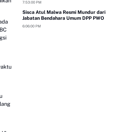
aikan
Tangan
7:53:00 PM
Sisca Atul Malwa Resmi Mundur dari
Jabatan Bendahara Umum DPP PWO
pada
6:06:00 PM
JBC
gsi
waktu
u
lang