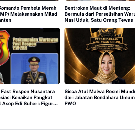
Komando Pembela Merah
Bentrokan Maut di Menteng:
PMP) Melaksanakan Milad
Bermula dari Perselisihan War
anten
Nasi Uduk, Satu Orang Tewas
Fast Respon Nusantara
Sisca Atul Malwa Resmi Mund
siasi Kenaikan Pangkat
dari Jabatan Bendahara Umu
 Asep Edi Suheri: Figur
PWO
an Mitra Strategis Media