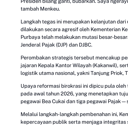
Presiden bilang ganti, bubarkan. Saya ngerayu 
tambah Menkeu.
​Langkah tegas ini merupakan kelanjutan dar
dilakukan secara agresif oleh Kementerian K
Purbaya telah melakukan mutasi besar-besaran
Jenderal Pajak (DJP) dan DJBC.
​Perombakan strategis tersebut mencakup peng
jajaran Kepala Kantor Wilayah (Kakanwil), se
logistik utama nasional, yakni Tanjung Priok
​Upaya reformasi birokrasi ini dipicu pula ol
pada awal tahun 2026, yang menetapkan tuj
pegawai Bea Cukai dan tiga pegawai Pajak—
​Melalui langkah-langkah pembenahan ini, K
kepercayaan publik serta menjaga integritas