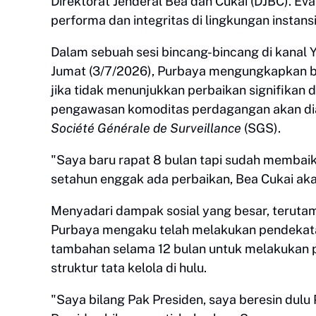
Direktorat Jenderal Bea dan Cukai (DJBC). Eva
performa dan integritas di lingkungan instansi
​Dalam sebuah sesi bincang-bincang di kanal
Jumat (3/7/2026), Purbaya mengungkapkan
jika tidak menunjukkan perbaikan signifikan 
pengawasan komoditas perdagangan akan dial
Société Générale de Surveillance
(SGS).
​"Saya baru rapat 8 bulan tapi sudah membaik
setahun enggak ada perbaikan, Bea Cukai aka
​Menyadari dampak sosial yang besar, terutam
Purbaya mengaku telah melakukan pendekata
tambahan selama 12 bulan untuk melakukan 
struktur tata kelola di hulu.
​"Saya bilang Pak Presiden, saya beresin dulu