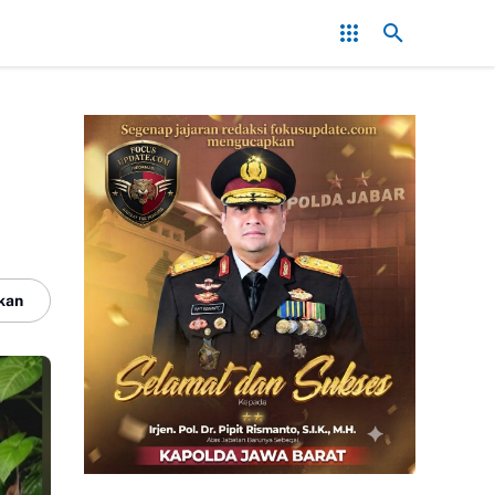
Redam Konflik, Kapolres Bogor Minta PT PMC Tunda Aktivitas di 
kan