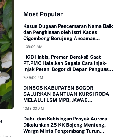
Most Popular
Kasus Dugaan Pencemaran Nama Baik
dan Penghinaan oleh Istri Kades
Cigombong Berujung Ancaman
Laporan Polisi
1:09:00 AM
HGB Habis, Preman Beraksi! Saat
PT.PMC Halalkan Segala Cara Injak-
Injak Petani Bogor di Depan Penguasa
yang Bungkam
7:35:00 PM
DINSOS KABUPATEN BOGOR
SALURKAN BANTUAN KURSI RODA
MELALUI LSM MPB, JAWAB
KEBUTUHAN WARGA
10:18:00 AM
MEGAMENDUNG DAN CIOMAS
Debu dan Kebisingan Proyek Aurora
a
Dikeluhkan 25 KK Bojong Menteng,
Warga Minta Pengembang Turun