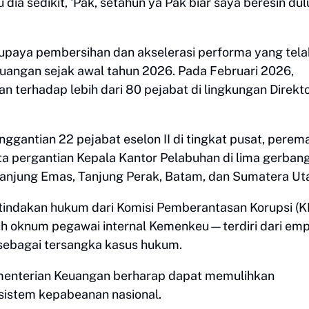
dia sedikit, 'Pak, setahun ya Pak biar saya beresin dulu
i upaya pembersihan dan akselerasi performa yang tela
euangan sejak awal tahun 2026. Pada Februari 2026,
 terhadap lebih dari 80 pejabat di lingkungan Direkt
gantian 22 pejabat eselon II di tingkat pusat, perem
rta pergantian Kepala Kantor Pelabuhan di lima gerban
, Tanjung Emas, Tanjung Perak, Batam, dan Sumatera Ut
eh tindakan hukum dari Komisi Pemberantasan Korupsi (
uh oknum pegawai internal Kemenkeu—terdiri dari em
sebagai tersangka kasus hukum.
ementerian Keuangan berharap dapat memulihkan
 sistem kepabeanan nasional.