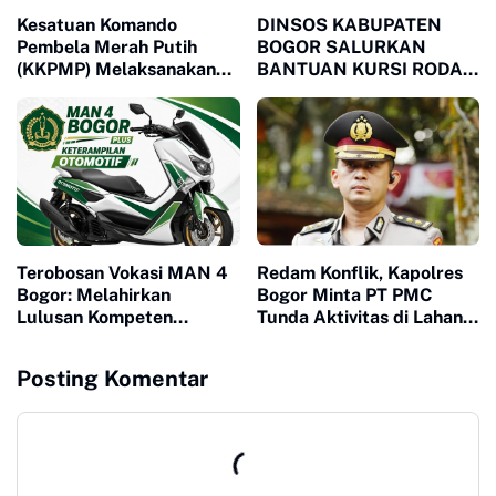
Kesatuan Komando
DINSOS KABUPATEN
Pembela Merah Putih
BOGOR SALURKAN
(KKPMP) Melaksanakan
BANTUAN KURSI RODA
Milad ke 15 Di Banten
MELALUI LSM MPB,
JAWAB KEBUTUHAN
WARGA MEGAMENDUNG
DAN CIOMAS
Terobosan Vokasi MAN 4
Redam Konflik, Kapolres
Bogor: Melahirkan
Bogor Minta PT PMC
Lulusan Kompeten
Tunda Aktivitas di Lahan
Melalui Program
Sengketa
Keterampilan Otomotif
Posting Komentar