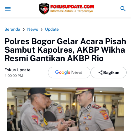
Redam Konflik, Kapolres Bogor Minta PT PMC Tunda Aktivitas di La
Beranda
News
Update
Polres Bogor Gelar Acara Pisah
Sambut Kapolres, AKBP Wikha
Resmi Gantikan AKBP Rio
Fokus Update
Bagikan
4:00:00 PM