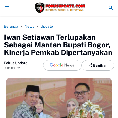
Melalui Program Keterampilan Otomotif
Bankeu Infrastruktur Desa R
Beranda
News
Update
Iwan Setiawan Terlupakan
Sebagai Mantan Bupati Bogor,
Kinerja Pemkab Dipertanyakan
Fokus Update
Bagikan
3:18:00 PM