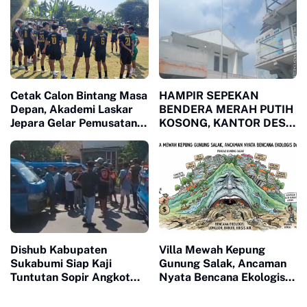
Bungkam
Cetak Calon Bintang Masa
HAMPIR SEPEKAN
Depan, Akademi Laskar
BENDERA MERAH PUTIH
Jepara Gelar Pemusatan
KOSONG, KANTOR DESA
Latihan Intensif di
MUARA JAYA DITENGAH
Cimande Bogor
SOROTAN PUBLIK
Dishub Kabupaten
Villa Mewah Kepung
Sukabumi Siap Kaji
Gunung Salak, Ancaman
Tuntutan Sopir Angkot
Nyata Bencana Ekologis
Terkait Perpanjangan
di Bogor
Trayek hingga Stasiun