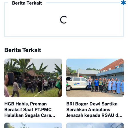
Berita Terkait
Berita Terkait
HGB Habis, Preman
BRI Bogor Dewi Sartika
Beraksi! Saat PT.PMC
Serahkan Ambulans
Halalkan Segala Cara
Jenazah kepada RSAU dr.
Injak-Injak Petani Bogor di
M. Hassan Toto, Dukung
Depan Penguasa yang
Pelayanan Kemanusiaan