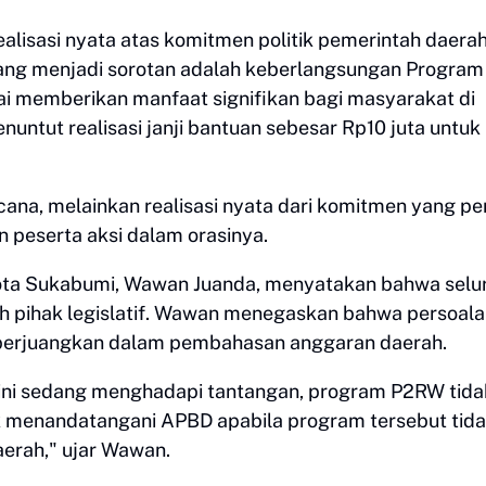
alisasi nyata atas komitmen politik pemerintah daera
ang menjadi sorotan adalah keberlangsungan Program
i memberikan manfaat signifikan bagi masyarakat di
enuntut realisasi janji bantuan sebesar Rp10 juta untuk
ana, melainkan realisasi nyata dari komitmen yang pe
 peserta aksi dalam orasinya.
Kota Sukabumi, Wawan Juanda, menyatakan bahwa selu
leh pihak legislatif. Wawan menegaskan bahwa persoal
perjuangkan dalam pembahasan anggaran daerah.
t ini sedang menghadapi tantangan, program P2RW tida
k menandatangani APBD apabila program tersebut tid
erah," ujar Wawan.