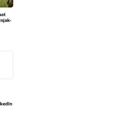
aat
njak-
nkedIn