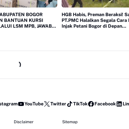
KABUPATEN BOGOR
HGB Habis, Preman Beraksi! S
N BANTUAN KURSI
PT.PMC Halalkan Segala Cara I
ALUI LSM MPB, JAWAB
Injak Petani Bogor di Depan
AN WARGA
Penguasa yang Bungkam
DUNG DAN CIOMAS
stagram
YouTube
Twitter
TikTok
Facebook
Li
Disclaimer
Sitemap