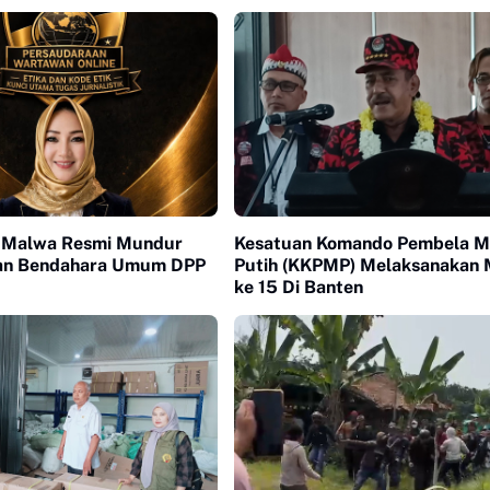
l Malwa Resmi Mundur
Kesatuan Komando Pembela M
tan Bendahara Umum DPP
Putih (KKPMP) Melaksanakan 
ke 15 Di Banten