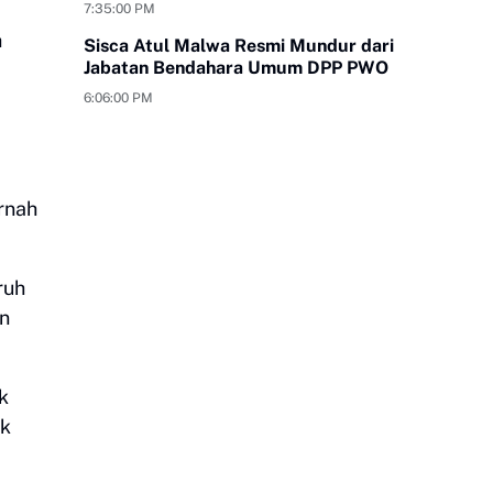
yang Bungkam
7:35:00 PM
h
Sisca Atul Malwa Resmi Mundur dari
Jabatan Bendahara Umum DPP PWO
6:06:00 PM
rnah
ruh
an
k
ak