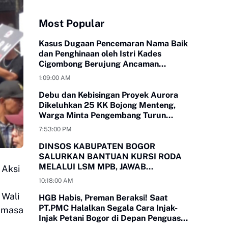
Most Popular
Kasus Dugaan Pencemaran Nama Baik
dan Penghinaan oleh Istri Kades
Cigombong Berujung Ancaman
Laporan Polisi
1:09:00 AM
Debu dan Kebisingan Proyek Aurora
Dikeluhkan 25 KK Bojong Menteng,
Warga Minta Pengembang Turun
Tangan
7:53:00 PM
DINSOS KABUPATEN BOGOR
SALURKAN BANTUAN KURSI RODA
MELALUI LSM MPB, JAWAB
 Aksi
KEBUTUHAN WARGA
10:18:00 AM
MEGAMENDUNG DAN CIOMAS
 Wali
HGB Habis, Preman Beraksi! Saat
PT.PMC Halalkan Segala Cara Injak-
a masa
Injak Petani Bogor di Depan Penguasa