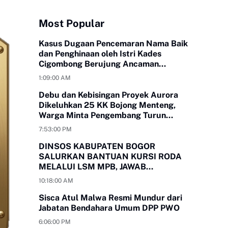
Most Popular
Kasus Dugaan Pencemaran Nama Baik
dan Penghinaan oleh Istri Kades
Cigombong Berujung Ancaman
Laporan Polisi
1:09:00 AM
Debu dan Kebisingan Proyek Aurora
Dikeluhkan 25 KK Bojong Menteng,
Warga Minta Pengembang Turun
Tangan
7:53:00 PM
DINSOS KABUPATEN BOGOR
SALURKAN BANTUAN KURSI RODA
MELALUI LSM MPB, JAWAB
KEBUTUHAN WARGA
10:18:00 AM
MEGAMENDUNG DAN CIOMAS
Sisca Atul Malwa Resmi Mundur dari
Jabatan Bendahara Umum DPP PWO
6:06:00 PM