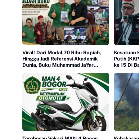
Viral! Dari Modal 70 Ribu Rupiah,
Kesatuan 
Hingga Jadi Referensi Akademik
Putih (KK
Dunia, Buku Muhammad Ja'far
ke 15 Di B
Hasibuan diluncurkan di UI
Terobosan Vokasi MAN 4 Bogor:
Kebakaran