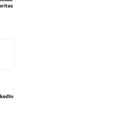
aritas
nkedIn