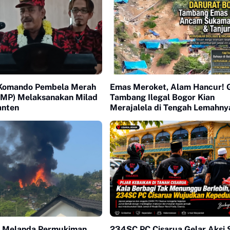
Komando Pembela Merah
Emas Meroket, Alam Hancur! 
PMP) Melaksanakan Milad
Tambang Ilegal Bogor Kian
anten
Merajalela di Tengah Lemahny
Pengawasan
 Melanda Permukiman
234SC PC Cisarua Gelar Aksi S