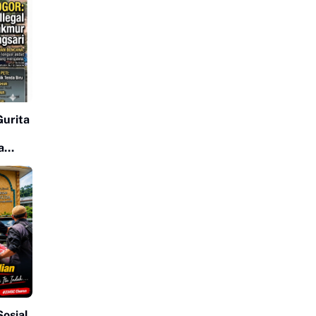
Gurita
a
osial