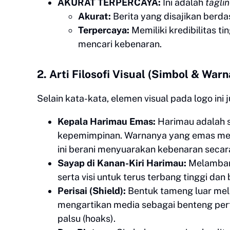
AKURAT TERPERCAYA:
Ini adalah
tagli
Akurat:
Berita yang disajikan berdas
Terpercaya:
Memiliki kredibilitas t
mencari kebenaran.
​2. Arti Filosofi Visual (Simbol & Warn
​Selain kata-kata, elemen visual pada logo ini
Kepala Harimau Emas:
Harimau adalah s
kepemimpinan. Warnanya yang emas menu
ini berani menyuarakan kebenaran secar
Sayap di Kanan-Kiri Harimau:
Melambang
serta visi untuk terus terbang tinggi da
Perisai (Shield):
Bentuk tameng luar mel
mengartikan media sebagai benteng pert
palsu (hoaks).