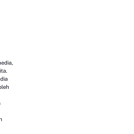
edia,
ta.
dia
oleh
a
n