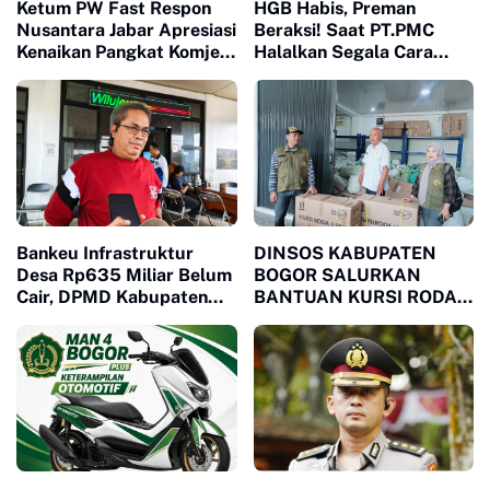
Ketum PW Fast Respon
HGB Habis, Preman
Nusantara Jabar Apresiasi
Beraksi! Saat PT.PMC
Kenaikan Pangkat Komjen
Halalkan Segala Cara
Pol Asep Edi Suheri: Figur
Injak-Injak Petani Bogor di
Humanis dan Mitra
Depan Penguasa yang
Strategis Media
Bungkam
Bankeu Infrastruktur
DINSOS KABUPATEN
Desa Rp635 Miliar Belum
BOGOR SALURKAN
Cair, DPMD Kabupaten
BANTUAN KURSI RODA
Bogor Dorong Desa
MELALUI LSM MPB,
Segera Ajukan
JAWAB KEBUTUHAN
Permohonan
WARGA MEGAMENDUNG
DAN CIOMAS