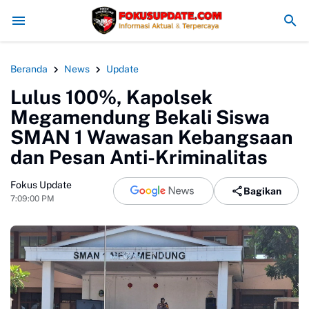
da Aktivitas di Lahan Sengketa
MAN 4 Bogor Gelar Penyerahan Ijazah
Beranda
News
Update
Lulus 100%, Kapolsek
Megamendung Bekali Siswa
SMAN 1 Wawasan Kebangsaan
dan Pesan Anti-Kriminalitas
Fokus Update
Bagikan
7:09:00 PM