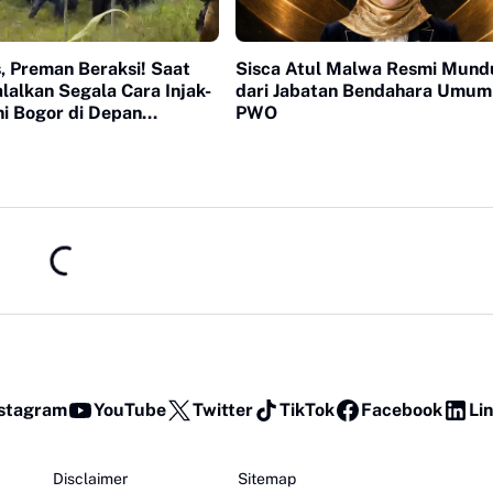
, Preman Beraksi! Saat
Sisca Atul Malwa Resmi Mund
alkan Segala Cara Injak-
dari Jabatan Bendahara Umu
ni Bogor di Depan
PWO
 yang Bungkam
stagram
YouTube
Twitter
TikTok
Facebook
Li
Disclaimer
Sitemap