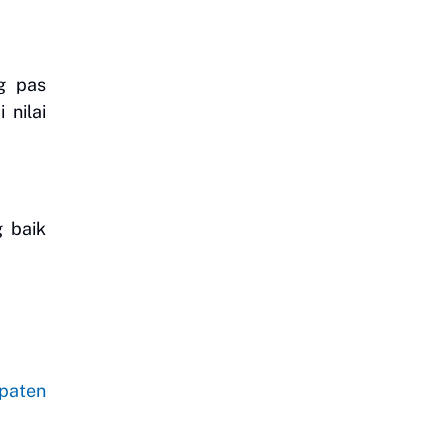
g pas
 nilai
g baik
upaten