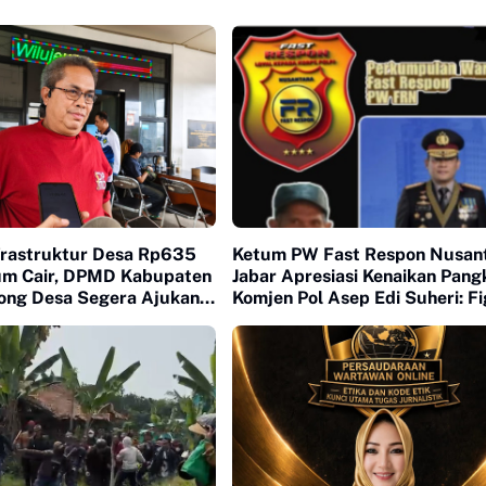
frastruktur Desa Rp635
Ketum PW Fast Respon Nusan
lum Cair, DPMD Kabupaten
Jabar Apresiasi Kenaikan Pang
ong Desa Segera Ajukan
Komjen Pol Asep Edi Suheri: F
an
Humanis dan Mitra Strategis 