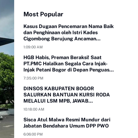
Most Popular
Kasus Dugaan Pencemaran Nama Baik
dan Penghinaan oleh Istri Kades
Cigombong Berujung Ancaman
Laporan Polisi
1:09:00 AM
HGB Habis, Preman Beraksi! Saat
PT.PMC Halalkan Segala Cara Injak-
Injak Petani Bogor di Depan Penguasa
yang Bungkam
7:35:00 PM
DINSOS KABUPATEN BOGOR
SALURKAN BANTUAN KURSI RODA
MELALUI LSM MPB, JAWAB
KEBUTUHAN WARGA
10:18:00 AM
MEGAMENDUNG DAN CIOMAS
Sisca Atul Malwa Resmi Mundur dari
Jabatan Bendahara Umum DPP PWO
6:06:00 PM