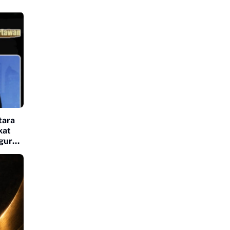
tara
kat
igur
Media