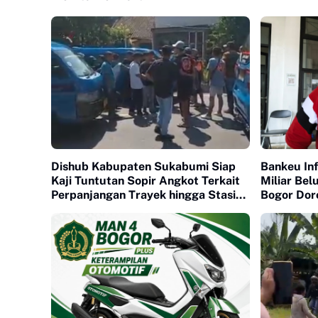
Dishub Kabupaten Sukabumi Siap
Bankeu In
Kaji Tuntutan Sopir Angkot Terkait
Miliar Be
Perpanjangan Trayek hingga Stasiun
Bogor Dor
Cicurug
Permohon