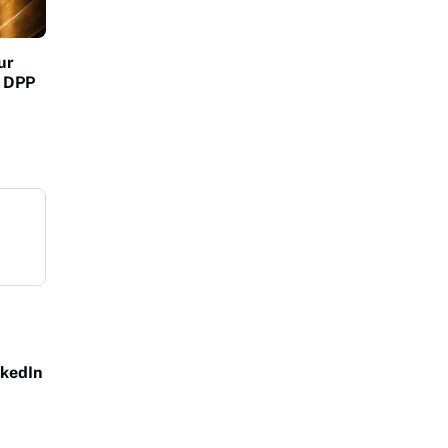
ur
m DPP
nkedIn