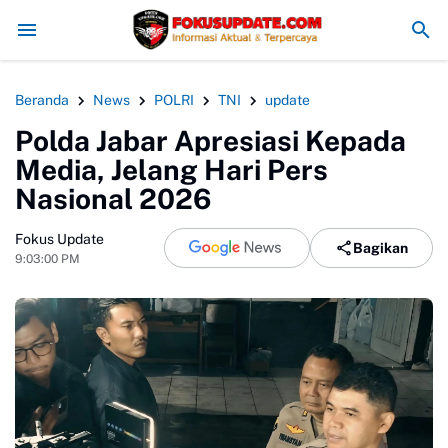
Redam Konflik, Kapolres Bogor Minta PT PMC Tunda Aktivitas di L
Beranda
News
POLRI
TNI
update
Polda Jabar Apresiasi Kepada
Media, Jelang Hari Pers
Nasional 2026
Fokus Update
Bagikan
9:03:00 PM