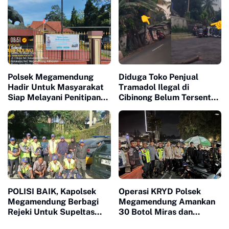
Saat Mudik Idul Fitri 1447
Buka Puasa Bersama
H
Warga Gunung Sindur
Polsek Megamendung
Diduga Toko Penjual
Hadir Untuk Masyarakat
Tramadol Ilegal di
Siap Melayani Penitipan
Cibinong Belum Tersentuh
Kendaraan serta Barang
Aparat
Berharga Lainnya Yang
Ditinggal Mudik Agar
Lebih Aman, TIDAK
DIPUNGUT BIAYA
APAPUN
POLISI BAIK, Kapolsek
Operasi KRYD Polsek
Megamendung Berbagi
Megamendung Amankan
Rejeki Untuk Supeltas
30 Botol Miras dan
Kec Megamendung,
Sosialisasikan Layanan