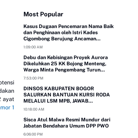
Most Popular
Kasus Dugaan Pencemaran Nama Baik
dan Penghinaan oleh Istri Kades
Cigombong Berujung Ancaman
Laporan Polisi
1:09:00 AM
Debu dan Kebisingan Proyek Aurora
Dikeluhkan 25 KK Bojong Menteng,
Warga Minta Pengembang Turun
Tangan
7:53:00 PM
tensi
DINSOS KABUPATEN BOGOR
ndakan
SALURKAN BANTUAN KURSI RODA
2 ayat
MELALUI LSM MPB, JAWAB
mor 1
KEBUTUHAN WARGA
10:18:00 AM
MEGAMENDUNG DAN CIOMAS
Sisca Atul Malwa Resmi Mundur dari
Jabatan Bendahara Umum DPP PWO
6:06:00 PM