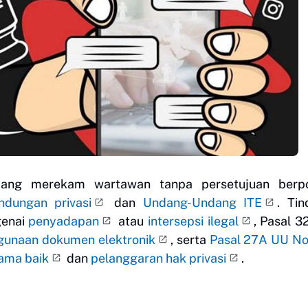
yang merekam wartawan tanpa persetujuan berpo
indungan privasi
dan
Undang-Undang ITE
. Ti
genai
penyadapan
atau
intersepsi ilegal
, Pasal 3
gunaan dokumen elektronik
, serta
Pasal 27A UU No
ama baik
dan
pelanggaran hak privasi
.