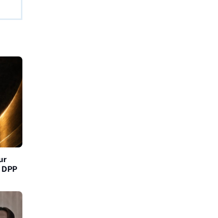
ur
m DPP