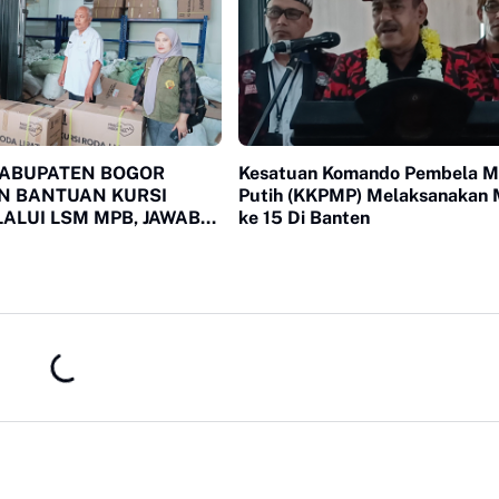
KABUPATEN BOGOR
Kesatuan Komando Pembela M
N BANTUAN KURSI
Putih (KKPMP) Melaksanakan 
ALUI LSM MPB, JAWAB
ke 15 Di Banten
AN WARGA
DUNG DAN CIOMAS