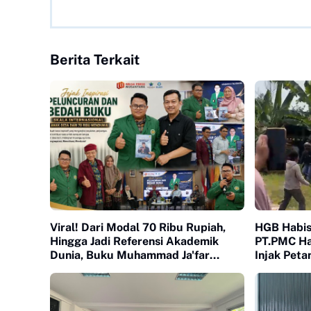
Berita Terkait
Viral! Dari Modal 70 Ribu Rupiah,
HGB Habis
Hingga Jadi Referensi Akademik
PT.PMC Hal
Dunia, Buku Muhammad Ja'far
Injak Peta
Hasibuan diluncurkan di UI
Penguasa