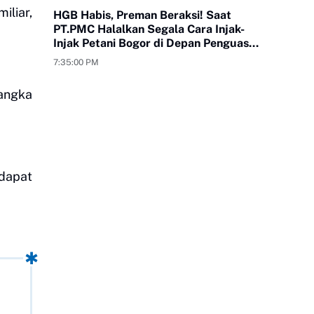
liar,
HGB Habis, Preman Beraksi! Saat
PT.PMC Halalkan Segala Cara Injak-
Injak Petani Bogor di Depan Penguasa
yang Bungkam
7:35:00 PM
angka
 dapat