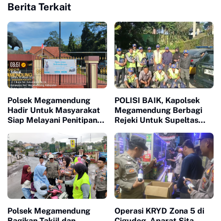
Berita Terkait
Polsek Megamendung
POLISI BAIK, Kapolsek
Hadir Untuk Masyarakat
Megamendung Berbagi
Siap Melayani Penitipan
Rejeki Untuk Supeltas
Kendaraan serta Barang
Kec Megamendung,
Berharga Lainnya Yang
Tingkatkan Rasa Syukur
Ditinggal Mudik Agar
Di Bulan Suci Ramadhan
Lebih Aman, TIDAK
1447 H/2026
DIPUNGUT BIAYA
APAPUN
Polsek Megamendung
Operasi KRYD Zona 5 di
Bagikan Takjil dan
Cigudeg, Aparat Sita