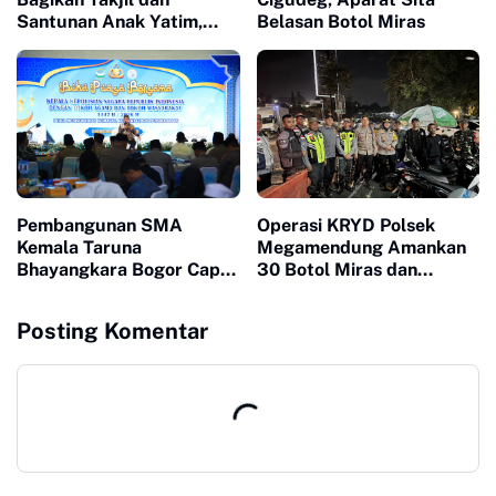
Santunan Anak Yatim,
Belasan Botol Miras
Perkuat Sinergi Jaga
Kamtibmas Selama
Ramadan 2026
Pembangunan SMA
Operasi KRYD Polsek
Kemala Taruna
Megamendung Amankan
Bhayangkara Bogor Capai
30 Botol Miras dan
60 Persen, Polri Gelar
Sosialisasikan Layanan
Buka Puasa Bersama
Call Center 110
Posting Komentar
Warga Gunung Sindur