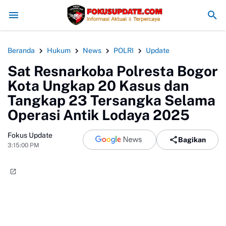
lik, Kapolres Bogor Minta PT PMC Tunda Aktivitas di Lahan Sengketa
Beranda
Hukum
News
POLRI
Update
Sat Resnarkoba Polresta Bogor
Kota Ungkap 20 Kasus dan
Tangkap 23 Tersangka Selama
Operasi Antik Lodaya 2025
Fokus Update
Bagikan
3:15:00 PM