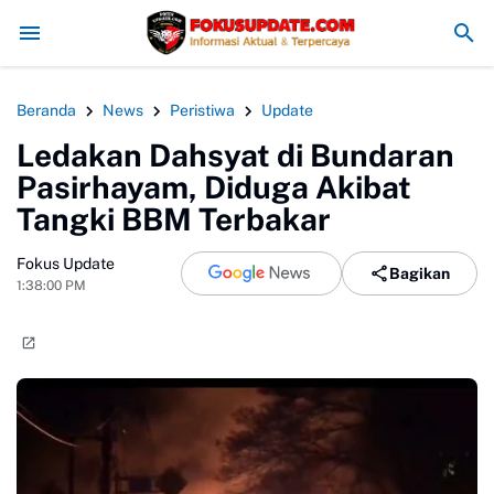
MAN 4 Bogor Gelar Penyerahan Ijazah Kelas XII Tahun Ajaran 2025
Beranda
News
Peristiwa
Update
Ledakan Dahsyat di Bundaran
Pasirhayam, Diduga Akibat
Tangki BBM Terbakar
Fokus Update
Bagikan
1:38:00 PM