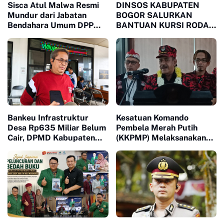
Sisca Atul Malwa Resmi
DINSOS KABUPATEN
Mundur dari Jabatan
BOGOR SALURKAN
Bendahara Umum DPP
BANTUAN KURSI RODA
PWO
MELALUI LSM MPB,
JAWAB KEBUTUHAN
WARGA MEGAMENDUNG
DAN CIOMAS
Bankeu Infrastruktur
Kesatuan Komando
Desa Rp635 Miliar Belum
Pembela Merah Putih
Cair, DPMD Kabupaten
(KKPMP) Melaksanakan
Bogor Dorong Desa
Milad ke 15 Di Banten
Segera Ajukan
Permohonan