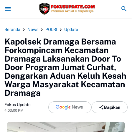
lres Bogor Minta PT PMC Tunda Aktivitas di Lahan Sengketa
MAN 4 Bog
Beranda
News
POLRI
Update
Kapolsek Dramaga Bersama
Forkompincam Kecamatan
Dramaga Laksanakan Door To
Door Program Jumat Curhat,
Dengarkan Aduan Keluh Kesah
Warga Masyarakat Kecamatan
Dramaga
Fokus Update
Bagikan
4:03:00 PM