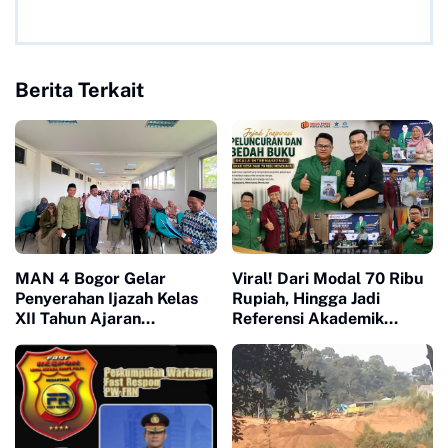
Berita Terkait
MAN 4 Bogor Gelar
Viral! Dari Modal 70 Ribu
Penyerahan Ijazah Kelas
Rupiah, Hingga Jadi
XII Tahun Ajaran
Referensi Akademik
2025/2026, Tegaskan
Dunia, Buku Muhammad
Pentingnya Sinergi
Ja'far Hasibuan
Madrasah dan Keluarga
diluncurkan di UI