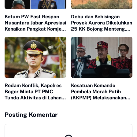
Ketum PW Fast Respon
Debu dan Kebisingan
Nusantara Jabar Apresiasi
Proyek Aurora Dikeluhkan
Kenaikan Pangkat Komjen
25 KK Bojong Menteng,
Pol Asep Edi Suheri: Figur
Warga Minta Pengembang
Humanis dan Mitra
Turun Tangan
Strategis Media
Redam Konflik, Kapolres
Kesatuan Komando
Bogor Minta PT PMC
Pembela Merah Putih
Tunda Aktivitas di Lahan
(KKPMP) Melaksanakan
Sengketa
Milad ke 15 Di Banten
Posting Komentar