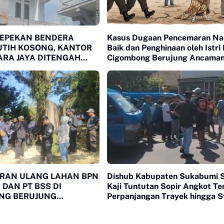
SEPEKAN BENDERA
Kasus Dugaan Pencemaran N
UTIH KOSONG, KANTOR
Baik dan Penghinaan oleh Istri
RA JAYA DITENGAH
Cigombong Berujung Ancama
 PUBLIK
Laporan Polisi
RAN ULANG LAHAN BPN
Dishub Kabupaten Sukabumi S
 DAN PT BSS DI
Kaji Tuntutan Sopir Angkot Te
NG BERUJUNG
Perpanjangan Trayek hingga S
AN
Cicurug