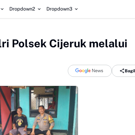
Dishub Kabupaten Sukabumi Siap Kaji Tuntutan Sop
Dropdown2
Dropdown3
ri Polsek Cijeruk melalui
Bagi