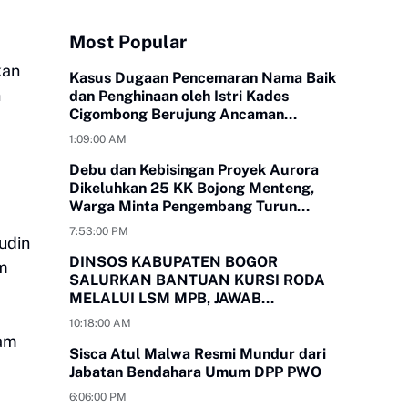
Most Popular
kan
Kasus Dugaan Pencemaran Nama Baik
n
dan Penghinaan oleh Istri Kades
Cigombong Berujung Ancaman
Laporan Polisi
1:09:00 AM
Debu dan Kebisingan Proyek Aurora
Dikeluhkan 25 KK Bojong Menteng,
Warga Minta Pengembang Turun
Tangan
7:53:00 PM
udin
DINSOS KABUPATEN BOGOR
am
SALURKAN BANTUAN KURSI RODA
MELALUI LSM MPB, JAWAB
KEBUTUHAN WARGA
10:18:00 AM
MEGAMENDUNG DAN CIOMAS
lam
Sisca Atul Malwa Resmi Mundur dari
Jabatan Bendahara Umum DPP PWO
6:06:00 PM