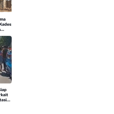
ama
 Kades
n
iap
rkait
tasiun