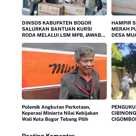
DINSOS KABUPATEN BOGOR
HAMPIR 
SALURKAN BANTUAN KURSI
MERAH P
RODA MELALUI LSM MPB, JAWAB
DESA MUA
KEBUTUHAN WARGA
SOROTAN
MEGAMENDUNG DAN CIOMAS
Polemik Angkutan Perkotaan,
PENGUKU
Koperasi Miniarta Nilai Kebijakan
CIBINONG
Wali Kota Bogor Tebang Pilih
CIGOMBO
KERICUH
Posting Komentar