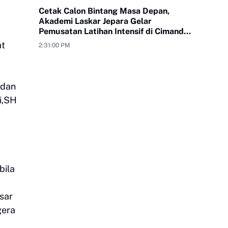
Cetak Calon Bintang Masa Depan,
Akademi Laskar Jepara Gelar
Pemusatan Latihan Intensif di Cimande
Bogor
at
2:31:00 PM
 dan
i,SH
m
bila
sar
gera