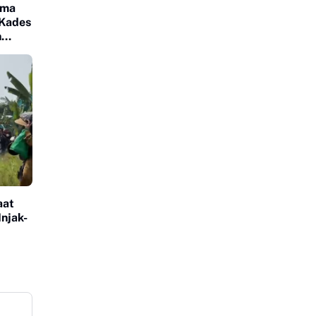
ama
 Kades
n
aat
njak-