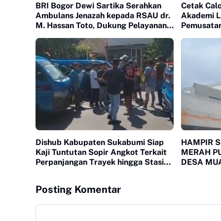
BRI Bogor Dewi Sartika Serahkan
Cetak Cal
Ambulans Jenazah kepada RSAU dr.
Akademi L
M. Hassan Toto, Dukung Pelayanan
Pemusatan 
Kemanusiaan
Cimande B
Dishub Kabupaten Sukabumi Siap
HAMPIR 
Kaji Tuntutan Sopir Angkot Terkait
MERAH P
Perpanjangan Trayek hingga Stasiun
DESA MUA
Cicurug
SOROTAN
Posting Komentar