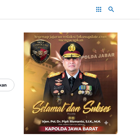
B Habis, Preman Beraksi! Saat PT.PMC Halalkan Segala Cara Injak-I
kan