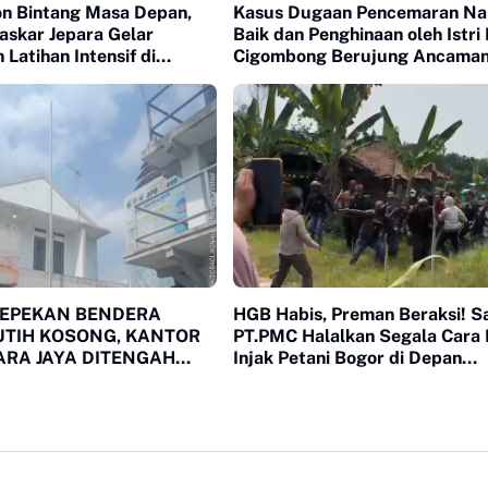
on Bintang Masa Depan,
Kasus Dugaan Pencemaran N
askar Jepara Gelar
Baik dan Penghinaan oleh Istri
Latihan Intensif di
Cigombong Berujung Ancama
ogor
Laporan Polisi
SEPEKAN BENDERA
HGB Habis, Preman Beraksi! S
UTIH KOSONG, KANTOR
PT.PMC Halalkan Segala Cara I
RA JAYA DITENGAH
Injak Petani Bogor di Depan
 PUBLIK
Penguasa yang Bungkam