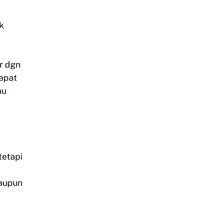
k
r dgn
dapat
au
tetapi
taupun