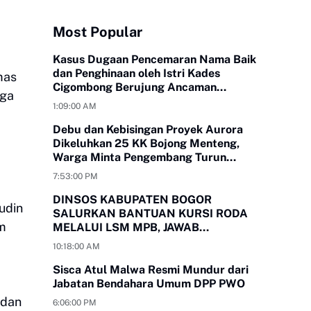
Most Popular
Kasus Dugaan Pencemaran Nama Baik
dan Penghinaan oleh Istri Kades
mas
Cigombong Berujung Ancaman
rga
Laporan Polisi
1:09:00 AM
Debu dan Kebisingan Proyek Aurora
Dikeluhkan 25 KK Bojong Menteng,
Warga Minta Pengembang Turun
Tangan
7:53:00 PM
DINSOS KABUPATEN BOGOR
udin
SALURKAN BANTUAN KURSI RODA
am
MELALUI LSM MPB, JAWAB
KEBUTUHAN WARGA
10:18:00 AM
MEGAMENDUNG DAN CIOMAS
Sisca Atul Malwa Resmi Mundur dari
Jabatan Bendahara Umum DPP PWO
 dan
6:06:00 PM