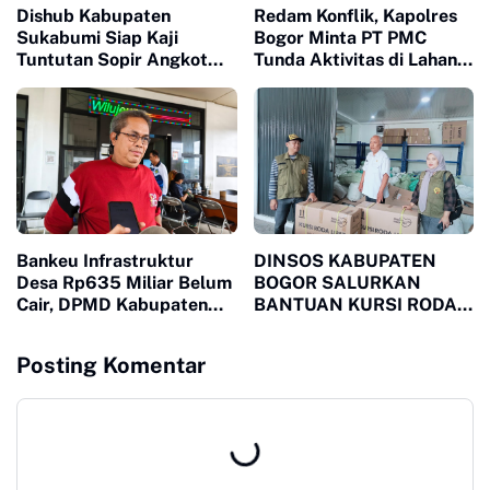
Dishub Kabupaten
Redam Konflik, Kapolres
Sukabumi Siap Kaji
Bogor Minta PT PMC
Tuntutan Sopir Angkot
Tunda Aktivitas di Lahan
Terkait Perpanjangan
Sengketa
Trayek hingga Stasiun
Cicurug
Bankeu Infrastruktur
DINSOS KABUPATEN
Desa Rp635 Miliar Belum
BOGOR SALURKAN
Cair, DPMD Kabupaten
BANTUAN KURSI RODA
Bogor Dorong Desa
MELALUI LSM MPB,
Segera Ajukan
JAWAB KEBUTUHAN
Posting Komentar
Permohonan
WARGA MEGAMENDUNG
DAN CIOMAS