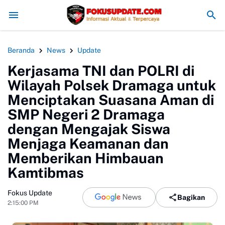
Redam Konflik, Kapolres Bogor Minta PT PMC Tunda Aktivitas di 
Beranda
News
Update
Kerjasama TNI dan POLRI di
Wilayah Polsek Dramaga untuk
Menciptakan Suasana Aman di
SMP Negeri 2 Dramaga
dengan Mengajak Siswa
Menjaga Keamanan dan
Memberikan Himbauan
Kamtibmas
Fokus Update
Bagikan
2:15:00 PM