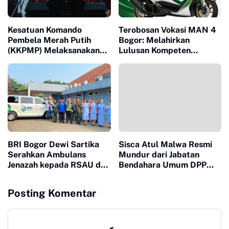
Kesatuan Komando
Terobosan Vokasi MAN 4
Pembela Merah Putih
Bogor: Melahirkan
(KKPMP) Melaksanakan
Lulusan Kompeten
Milad ke 15 Di Banten
Melalui Program
Keterampilan Otomotif
BRI Bogor Dewi Sartika
Sisca Atul Malwa Resmi
Serahkan Ambulans
Mundur dari Jabatan
Jenazah kepada RSAU dr.
Bendahara Umum DPP
M. Hassan Toto, Dukung
PWO
Pelayanan Kemanusiaan
Posting Komentar