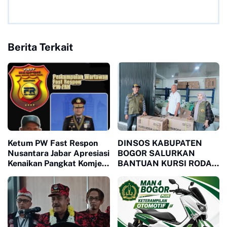
Berita Terkait
Ketum PW Fast Respon
DINSOS KABUPATEN
Nusantara Jabar Apresiasi
BOGOR SALURKAN
Kenaikan Pangkat Komjen
BANTUAN KURSI RODA
Pol Asep Edi Suheri: Figur
MELALUI LSM MPB,
Humanis dan Mitra
JAWAB KEBUTUHAN
Strategis Media
WARGA MEGAMENDUNG
DAN CIOMAS