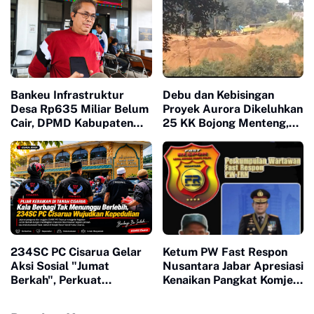
Cicurug
Bankeu Infrastruktur
Debu dan Kebisingan
Desa Rp635 Miliar Belum
Proyek Aurora Dikeluhkan
Cair, DPMD Kabupaten
25 KK Bojong Menteng,
Bogor Dorong Desa
Warga Minta Pengembang
Segera Ajukan
Turun Tangan
Permohonan
234SC PC Cisarua Gelar
Ketum PW Fast Respon
Aksi Sosial "Jumat
Nusantara Jabar Apresiasi
Berkah", Perkuat
Kenaikan Pangkat Komjen
Solidaritas dan
Pol Asep Edi Suheri: Figur
Kepedulian Masyarakat
Humanis dan Mitra