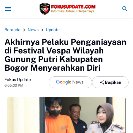
elar Penyerahan Ijazah Kelas XII Tahun Ajaran 2025/2026, Tegaskan
Beranda
News
Update
Akhirnya Pelaku Penganiayaan
di Festival Vespa Wilayah
Gunung Putri Kabupaten
Bogor Menyerahkan Diri
Fokus Update
Bagikan
6:05:00 PM