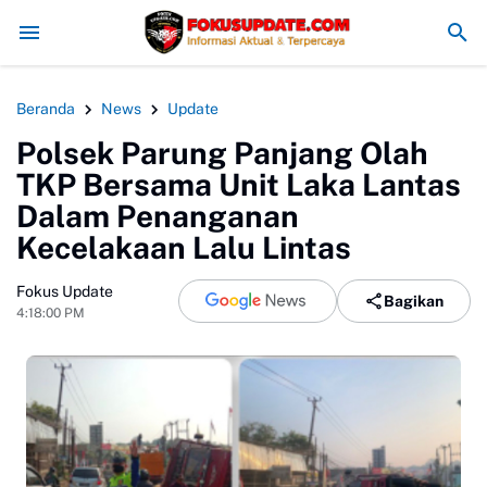
 Beraksi! Saat PT.PMC Halalkan Segala Cara Injak-Injak Petani Bo
Beranda
News
Update
Polsek Parung Panjang Olah
TKP Bersama Unit Laka Lantas
Dalam Penanganan
Kecelakaan Lalu Lintas
Fokus Update
Bagikan
4:18:00 PM