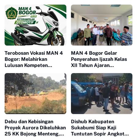
Terobosan Vokasi MAN 4
MAN 4 Bogor Gelar
Bogor: Melahirkan
Penyerahan Ijazah Kelas
Lulusan Kompeten
XII Tahun Ajaran
Melalui Program
2025/2026, Tegaskan
Keterampilan Otomotif
Pentingnya Sinergi
Madrasah dan Keluarga
Debu dan Kebisingan
Dishub Kabupaten
Proyek Aurora Dikeluhkan
Sukabumi Siap Kaji
25 KK Bojong Menteng,
Tuntutan Sopir Angkot