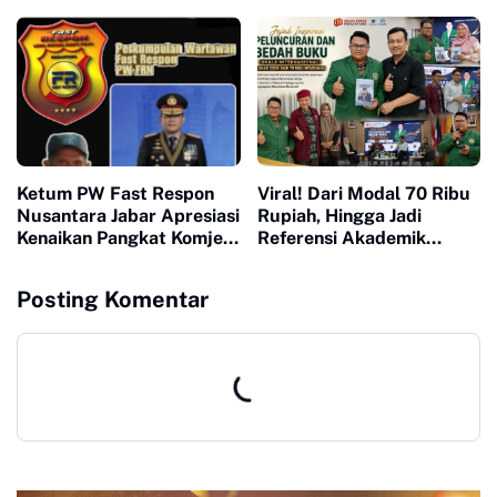
Warga Minta Pengembang
Terkait Perpanjangan
Turun Tangan
Trayek hingga Stasiun
Cicurug
Ketum PW Fast Respon
Viral! Dari Modal 70 Ribu
Nusantara Jabar Apresiasi
Rupiah, Hingga Jadi
Kenaikan Pangkat Komjen
Referensi Akademik
Pol Asep Edi Suheri: Figur
Dunia, Buku Muhammad
Humanis dan Mitra
Ja'far Hasibuan
Posting Komentar
Strategis Media
diluncurkan di UI