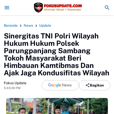
025/2026, Tegaskan Pentingnya Sinergi Madrasah dan Keluarga
HGB Ha
Beranda
News
Update
Sinergitas TNI Polri Wilayah
Hukum Hukum Polsek
Parungpanjang Sambang
Tokoh Masyarakat Beri
Himbauan Kamtibmas Dan
Ajak Jaga Kondusifitas Wilayah
Fokus Update
Bagikan
5:43:00 PM