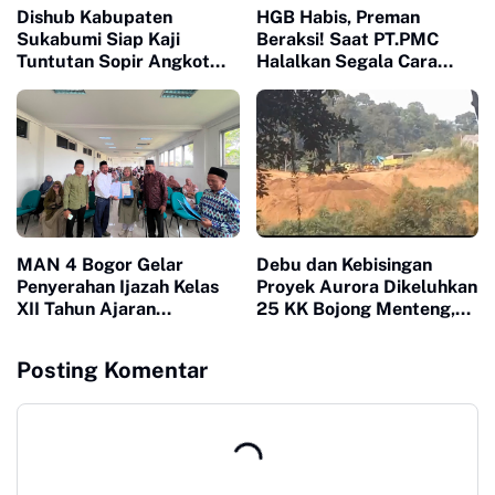
Dishub Kabupaten
HGB Habis, Preman
Sukabumi Siap Kaji
Beraksi! Saat PT.PMC
Tuntutan Sopir Angkot
Halalkan Segala Cara
Terkait Perpanjangan
Injak-Injak Petani Bogor di
Trayek hingga Stasiun
Depan Penguasa yang
Cicurug
Bungkam
MAN 4 Bogor Gelar
Debu dan Kebisingan
Penyerahan Ijazah Kelas
Proyek Aurora Dikeluhkan
XII Tahun Ajaran
25 KK Bojong Menteng,
2025/2026, Tegaskan
Warga Minta Pengembang
Pentingnya Sinergi
Turun Tangan
Posting Komentar
Madrasah dan Keluarga