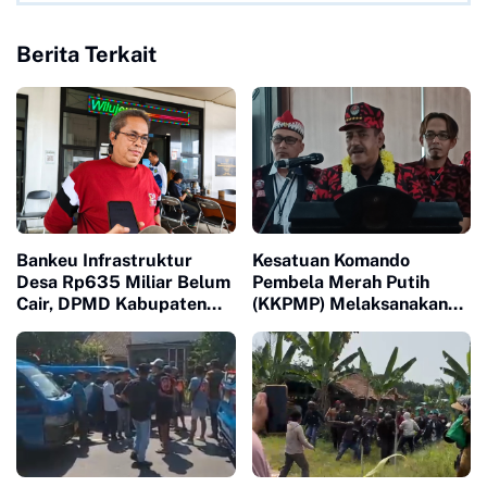
Berita Terkait
Bankeu Infrastruktur
Kesatuan Komando
Desa Rp635 Miliar Belum
Pembela Merah Putih
Cair, DPMD Kabupaten
(KKPMP) Melaksanakan
Bogor Dorong Desa
Milad ke 15 Di Banten
Segera Ajukan
Permohonan