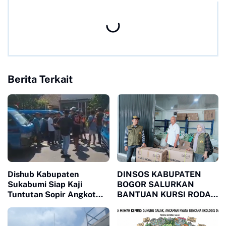
Berita Terkait
Dishub Kabupaten
DINSOS KABUPATEN
Sukabumi Siap Kaji
BOGOR SALURKAN
Tuntutan Sopir Angkot
BANTUAN KURSI RODA
Terkait Perpanjangan
MELALUI LSM MPB,
Trayek hingga Stasiun
JAWAB KEBUTUHAN
Cicurug
WARGA MEGAMENDUNG