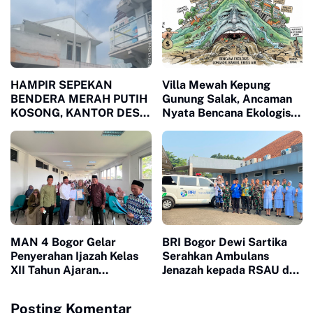
DAN CIOMAS
HAMPIR SEPEKAN
Villa Mewah Kepung
BENDERA MERAH PUTIH
Gunung Salak, Ancaman
KOSONG, KANTOR DESA
Nyata Bencana Ekologis
MUARA JAYA DITENGAH
di Bogor
SOROTAN PUBLIK
MAN 4 Bogor Gelar
BRI Bogor Dewi Sartika
Penyerahan Ijazah Kelas
Serahkan Ambulans
XII Tahun Ajaran
Jenazah kepada RSAU dr.
2025/2026, Tegaskan
M. Hassan Toto, Dukung
Pentingnya Sinergi
Pelayanan Kemanusiaan
Posting Komentar
Madrasah dan Keluarga