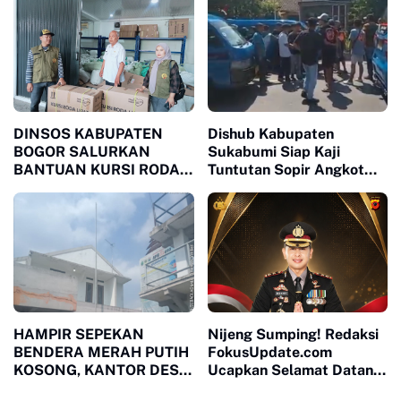
Amerta Indah Otsuka
Pentingnya Sinergi
Madrasah dan Keluarga
DINSOS KABUPATEN
Dishub Kabupaten
BOGOR SALURKAN
Sukabumi Siap Kaji
BANTUAN KURSI RODA
Tuntutan Sopir Angkot
MELALUI LSM MPB,
Terkait Perpanjangan
JAWAB KEBUTUHAN
Trayek hingga Stasiun
WARGA MEGAMENDUNG
Cicurug
DAN CIOMAS
HAMPIR SEPEKAN
Nijeng Sumping! Redaksi
BENDERA MERAH PUTIH
FokusUpdate.com
KOSONG, KANTOR DESA
Ucapkan Selamat Datang
MUARA JAYA DITENGAH
Kepada Kapolres