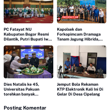
PC Fatayat NU
Kapolsek dan
Kabupaten Bogor Resmi
Forkopimcam Dramaga
Dilantik, Putri Bupati Iwan
Tanam Jagung Hibrida,
Setiawan Sah Jadi Kader
Ajak Jaga Keamanan di
Ponpes Zahid Bin Tshabit
Dies Natalis ke 45,
Jemput Bola Rekaman
Universitas Pakuan
KTP Elektronik Kali Ini Di
torehkan banyak
Gelar Di Desa Cipelang
pencapain yang signifikan
Posting Komentar