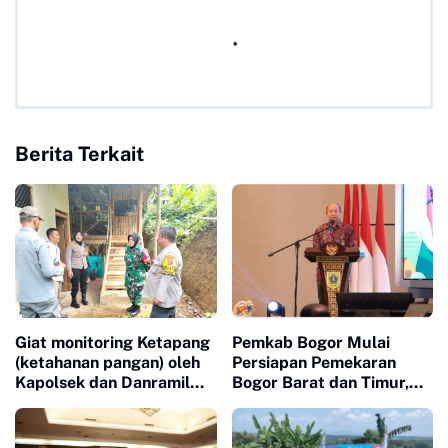
Berita Terkait
Giat monitoring Ketapang
Pemkab Bogor Mulai
(ketahanan pangan) oleh
Persiapan Pemekaran
Kapolsek dan Danramil
Bogor Barat dan Timur,
didampingi
Sukamakmur–Jonggol
Bhabinkamtibmas
Jadi Calon Ibu Kota Bogor
Timur