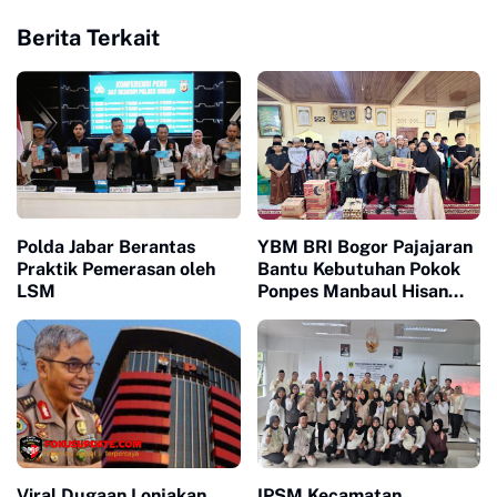
Berita Terkait
Polda Jabar Berantas
YBM BRI Bogor Pajajaran
Praktik Pemerasan oleh
Bantu Kebutuhan Pokok
LSM
Ponpes Manbaul Hisan
Dalam Teman Peduli
Santri
Viral Dugaan Lonjakan
IPSM Kecamatan