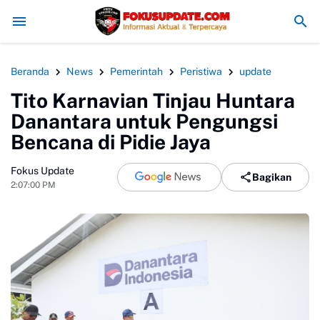
Redam Konflik, Kapolres Bogor Minta PT PMC Tunda Aktivitas d
Beranda
News
Pemerintah
Peristiwa
update
Tito Karnavian Tinjau Huntara
Danantara untuk Pengungsi
Bencana di Pidie Jaya
Fokus Update
Bagikan
2:07:00 PM