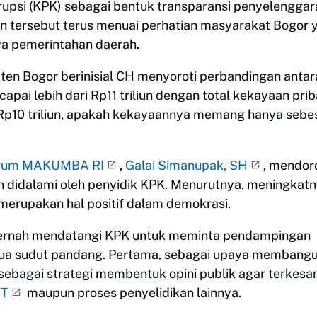
upsi (KPK) sebagai bentuk transparansi penyelenggar
han tersebut terus menuai perhatian masyarakat Bogor 
ya pemerintahan daerah.
aten Bogor berinisial CH menyoroti perbandingan antar
pai lebih dari Rp11 triliun dengan total kekayaan prib
 Rp10 triliun, apakah kekayaannya memang hanya sebe
rum MAKUMBA RI
,
Galai Simanupak, SH
, mendor
dan didalami oleh penyidik KPK. Menurutnya, meningkat
merupakan hal positif dalam demokrasi.
 pernah mendatangi KPK untuk meminta pendampingan
 dua sudut pandang. Pertama, sebagai upaya membang
an sebagai strategi membentuk opini publik agar terkesa
TT
maupun proses penyelidikan lainnya.