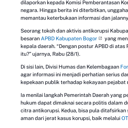
dilaporkan kepada Komisi Pemberantasan Kor
negara. Hingga berita ini diterbitkan, ungga
memantau keterbukaan informasi dan jalann
Seorang tokoh dan aktivis antikorupsi Kabup
besaran
APBD Kabupaten Bogor
yang menca
kepala daerah. “Dengan postur APBD di atas
itu?” ujarnya, Rabu (28/1).
Di sisi lain, Divisi Humas dan Kelembagaan
Fo
agar informasi ini menjadi perhatian serius 
kepekaan publik terhadap kekayaan pejabat 
Ia menilai langkah Pemerintah Daerah yang
hukum dapat dimaknai secara politis dalam
citra antikorupsi. Kedua, bisa pula ditafsirk
aman dari jerat kasus korupsi, baik melalui
O