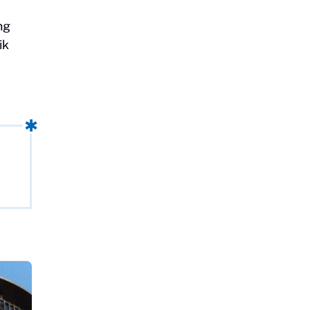
ng
ik