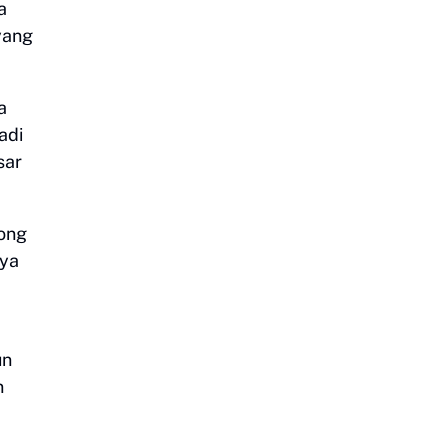
a
yang
a
adi
sar
ong
nya
un
n