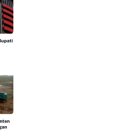
Bupati
anten
gan