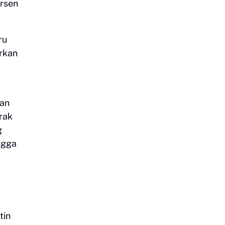
ersen
ru
rkan
dan
erak
g
ngga
tin