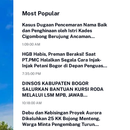
Most Popular
Kasus Dugaan Pencemaran Nama Baik
dan Penghinaan oleh Istri Kades
Cigombong Berujung Ancaman
Laporan Polisi
1:09:00 AM
HGB Habis, Preman Beraksi! Saat
PT.PMC Halalkan Segala Cara Injak-
Injak Petani Bogor di Depan Penguasa
yang Bungkam
7:35:00 PM
DINSOS KABUPATEN BOGOR
SALURKAN BANTUAN KURSI RODA
MELALUI LSM MPB, JAWAB
KEBUTUHAN WARGA
10:18:00 AM
MEGAMENDUNG DAN CIOMAS
Debu dan Kebisingan Proyek Aurora
Dikeluhkan 25 KK Bojong Menteng,
Warga Minta Pengembang Turun