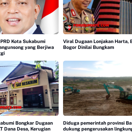
DPRD Kota Sukabumi
Viral Dugaan Lonjakan Harta, 
angunsong yang Berjiwa
Bogor Dinilai Bungkam
ggi
kabumi Bongkar Dugaan
Diduga pemerintah provinsi B
LT Dana Desa, Kerugian
dukung pengerusakan lingkun