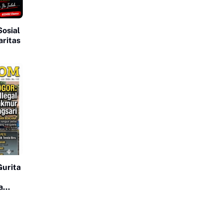
osial
aritas
Gurita
a