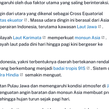
aruhi oleh dua faktor utama yang saling berinteraksi.
n dari utara yang dikenal sebagai Cross Equatorial
ntas ekuator
. Massa udara dingin ini berasal dari Asia
u perairan Indonesia, terutama kawasan
Laut Jawa
.
ilayah
Laut Karimata
memperkuat
monsun Asia
.
yah laut pada dini hari hingga pagi kini bergeser ke
 Indonesia, yakni terbentuknya daerah bertekanan renda
) yang berkembang menjadi
badai tropis 91S
. Sistem
ra Hindia
semakin menguat.
atan Pulau Jawa dan memengaruhi kondisi atmosfer di
 penguatan angin baratan dan monsun Asia membuat pr
hingga hujan turun sejak pagi hari.