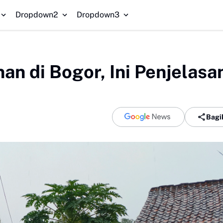
Redam K
Dropdown2
Dropdown3
an di Bogor, Ini Penjelasa
Bagi