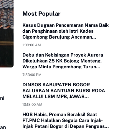
Most Popular
Kasus Dugaan Pencemaran Nama Baik
dan Penghinaan oleh Istri Kades
Cigombong Berujung Ancaman
Laporan Polisi
1:09:00 AM
Debu dan Kebisingan Proyek Aurora
Dikeluhkan 25 KK Bojong Menteng,
Warga Minta Pengembang Turun
Tangan
7:53:00 PM
DINSOS KABUPATEN BOGOR
SALURKAN BANTUAN KURSI RODA
MELALUI LSM MPB, JAWAB
ni
KEBUTUHAN WARGA
10:18:00 AM
MEGAMENDUNG DAN CIOMAS
HGB Habis, Preman Beraksi! Saat
PT.PMC Halalkan Segala Cara Injak-
Injak Petani Bogor di Depan Penguasa
kan