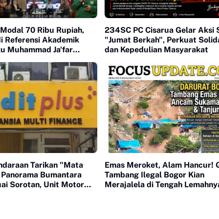
i Modal 70 Ribu Rupiah,
234SC PC Cisarua Gelar Aksi S
i Referensi Akademik
"Jumat Berkah", Perkuat Solid
ku Muhammad Ja'far
dan Kepedulian Masyarakat
iluncurkan di UI
ndaraan Tarikan "Mata
Emas Meroket, Alam Hancur! 
T Panorama Bumantara
Tambang Ilegal Bogor Kian
ai Sorotan, Unit Motor
Merajalela di Tengah Lemahny
 Jejak
Pengawasan