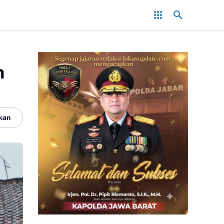
onflik, Kapolres Bogor Minta PT PMC Tunda Aktivitas di Lahan Seng
n
kan