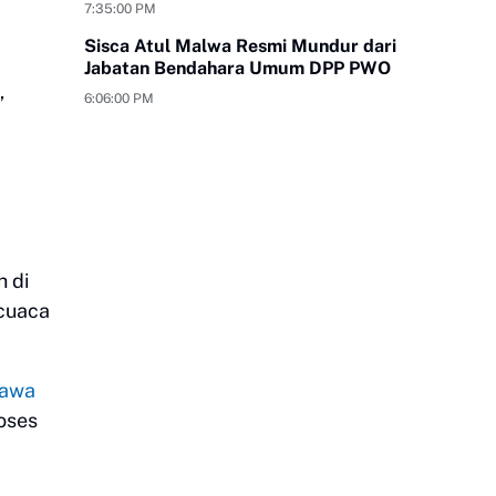
yang Bungkam
7:35:00 PM
Sisca Atul Malwa Resmi Mundur dari
Jabatan Bendahara Umum DPP PWO
,
6:06:00 PM
h di
 cuaca
Jawa
oses