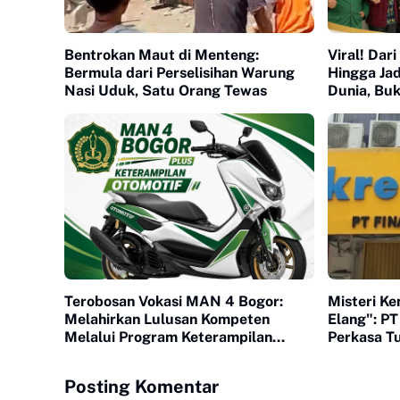
Bentrokan Maut di Menteng:
Viral! Dar
Bermula dari Perselisihan Warung
Hingga Jad
Nasi Uduk, Satu Orang Tewas
Dunia, Bu
Hasibuan d
Terobosan Vokasi MAN 4 Bogor:
Misteri Ke
Melahirkan Lulusan Kompeten
Elang": P
Melalui Program Keterampilan
Perkasa Tu
Otomotif
Raib Tanpa
Posting Komentar