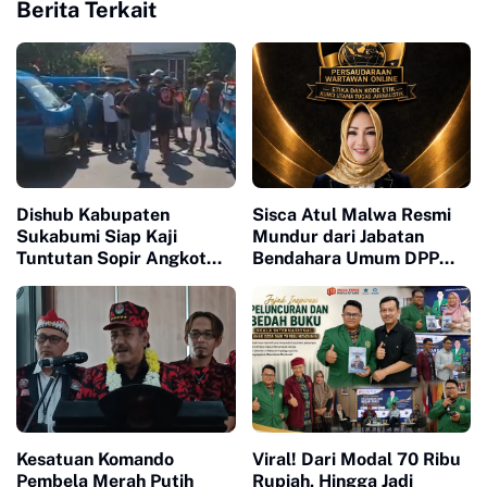
Berita Terkait
Dishub Kabupaten
Sisca Atul Malwa Resmi
Sukabumi Siap Kaji
Mundur dari Jabatan
Tuntutan Sopir Angkot
Bendahara Umum DPP
Terkait Perpanjangan
PWO
Trayek hingga Stasiun
Cicurug
Kesatuan Komando
Viral! Dari Modal 70 Ribu
Pembela Merah Putih
Rupiah, Hingga Jadi