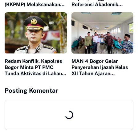
(KKPMP) Melaksanakan
Referensi Akademik
Milad ke 15 Di Banten
Dunia, Buku Muhammad
Ja'far Hasibuan
diluncurkan di UI
Redam Konflik, Kapolres
MAN 4 Bogor Gelar
Bogor Minta PT PMC
Penyerahan Ijazah Kelas
Tunda Aktivitas di Lahan
XII Tahun Ajaran
Sengketa
2025/2026, Tegaskan
Pentingnya Sinergi
Posting Komentar
Madrasah dan Keluarga