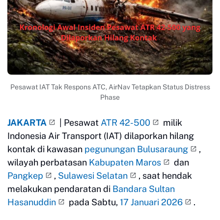
Pesawat IAT Tak Respons ATC, AirNav Tetapkan Status Distress
Phase
JAKARTA
| Pesawat
ATR 42-500
milik
Indonesia Air Transport (IAT) dilaporkan hilang
kontak di kawasan
pegunungan Bulusaraung
,
wilayah perbatasan
Kabupaten Maros
dan
Pangkep
,
Sulawesi Selatan
, saat hendak
melakukan pendaratan di
Bandara Sultan
Hasanuddin
pada Sabtu,
17 Januari 2026
.