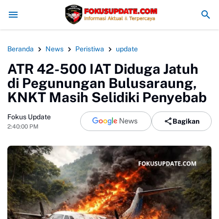
Redam Konflik, Kapolres Bogor Minta PT PMC Tunda Aktivitas d
Beranda
News
Peristiwa
update
ATR 42-500 IAT Diduga Jatuh
di Pegunungan Bulusaraung,
KNKT Masih Selidiki Penyebab
Fokus Update
Bagikan
2:40:00 PM