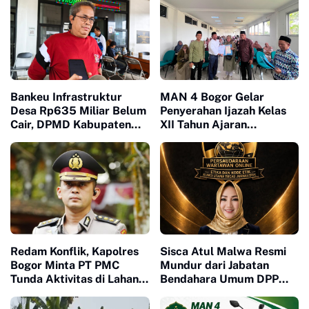
Bankeu Infrastruktur
MAN 4 Bogor Gelar
Desa Rp635 Miliar Belum
Penyerahan Ijazah Kelas
Cair, DPMD Kabupaten
XII Tahun Ajaran
Bogor Dorong Desa
2025/2026, Tegaskan
Segera Ajukan
Pentingnya Sinergi
Permohonan
Madrasah dan Keluarga
Redam Konflik, Kapolres
Sisca Atul Malwa Resmi
Bogor Minta PT PMC
Mundur dari Jabatan
Tunda Aktivitas di Lahan
Bendahara Umum DPP
Sengketa
PWO