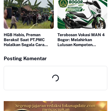
HGB Habis, Preman
Terobosan Vokasi MAN 4
Beraksi! Saat PT.PMC
Bogor: Melahirkan
Halalkan Segala Cara
Lulusan Kompeten
Injak-Injak Petani Bogor di
Melalui Program
Depan Penguasa yang
Keterampilan Otomotif
Posting Komentar
Bungkam