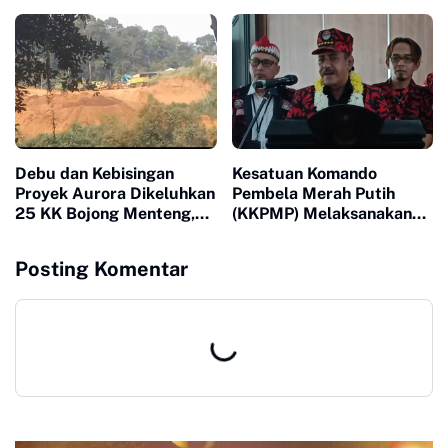
Pol Asep Edi Suheri: Figur
PWO
Humanis dan Mitra
Strategis Media
Debu dan Kebisingan
Kesatuan Komando
Proyek Aurora Dikeluhkan
Pembela Merah Putih
25 KK Bojong Menteng,
(KKPMP) Melaksanakan
Warga Minta Pengembang
Milad ke 15 Di Banten
Turun Tangan
Posting Komentar