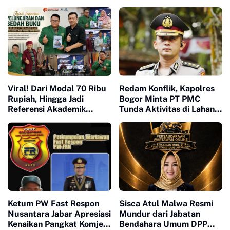
Viral! Dari Modal 70 Ribu
Redam Konflik, Kapolres
Rupiah, Hingga Jadi
Bogor Minta PT PMC
Referensi Akademik
Tunda Aktivitas di Lahan
Dunia, Buku Muhammad
Sengketa
Ja'far Hasibuan
diluncurkan di UI
Ketum PW Fast Respon
Sisca Atul Malwa Resmi
Nusantara Jabar Apresiasi
Mundur dari Jabatan
Kenaikan Pangkat Komjen
Bendahara Umum DPP