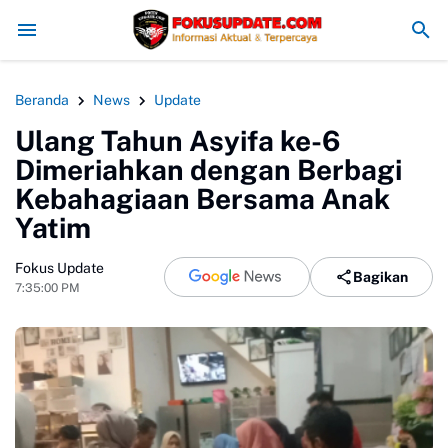
Redam Konflik, Kapolres Bogor Minta PT PMC Tunda Aktivitas 
Beranda
News
Update
Ulang Tahun Asyifa ke-6
Dimeriahkan dengan Berbagi
Kebahagiaan Bersama Anak
Yatim
Fokus Update
Bagikan
7:35:00 PM