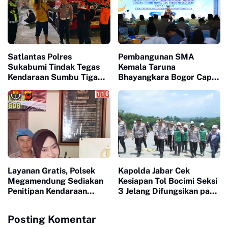
Satlantas Polres
Pembangunan SMA
Sukabumi Tindak Tegas
Kemala Taruna
Kendaraan Sumbu Tiga
Bhayangkara Bogor Capai
Demi Kelancaran Arus
60 Persen, Polri Gelar
Balik Lebaran 2026
Buka Puasa Bersama
Warga Gunung Sindur
Layanan Gratis, Polsek
Kapolda Jabar Cek
Megamendung Sediakan
Kesiapan Tol Bocimi Seksi
Penitipan Kendaraan
3 Jelang Difungsikan pada
Pribadi untuk Keamanan
Mudik Lebaran 2026
Saat Mudik Idul Fitri 1447
Posting Komentar
H