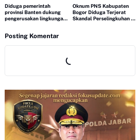
Diduga pemerintah
Oknum PNS Kabupaten
provinsi Banten dukung
Bogor Diduga Terjerat
pengerusakan lingkungan
Skandal Perselingkuhan di
hidup
Hotel, Langgar Etika dan
Jam Kerja
Posting Komentar