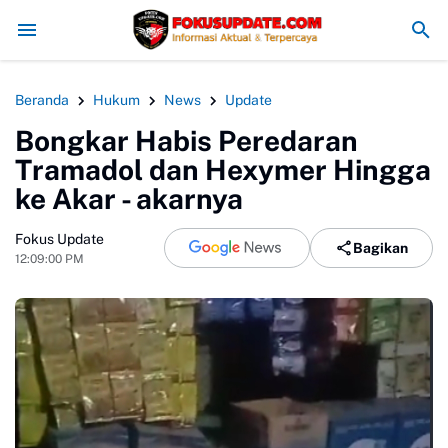
Redam Konflik, Kapolres Bogor Minta PT PMC Tunda Aktivitas d
Beranda
Hukum
News
Update
Bongkar Habis Peredaran
Tramadol dan Hexymer Hingga
ke Akar - akarnya
Fokus Update
Bagikan
12:09:00 PM