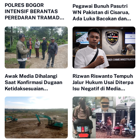
POLRES BOGOR
Pegawai Bunuh Pasutri
INTENSIF BERANTAS
WN Pakistan di Cisarua,
PEREDARAN TRAMADOL
Ada Luka Bacokan dan
ILEGAL, 27 PELAKU
Tembakan
DITANGKAP DENGAN
RIBUAN BARANG BUKTI
Awak Media Dihalangi
Rizwan Riswanto Tempuh
Saat Konfirmasi Dugaan
Jalur Hukum Usai Diterpa
Ketidaksesuaian
Isu Negatif di Media
Anggaran MBG di Desa
Sosial, Jalani Pemeriksaan
Cisalada
di Mabes Polri