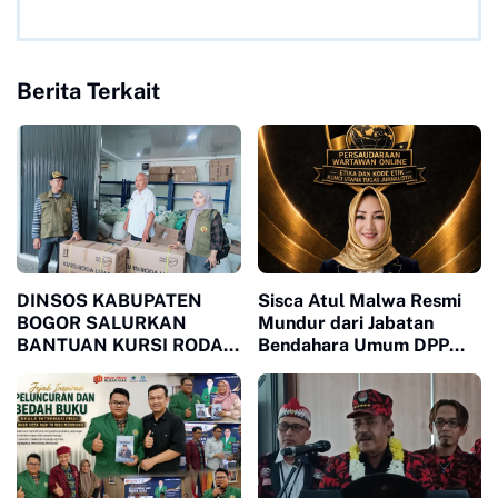
Berita Terkait
DINSOS KABUPATEN
Sisca Atul Malwa Resmi
BOGOR SALURKAN
Mundur dari Jabatan
BANTUAN KURSI RODA
Bendahara Umum DPP
MELALUI LSM MPB,
PWO
JAWAB KEBUTUHAN
WARGA MEGAMENDUNG
DAN CIOMAS