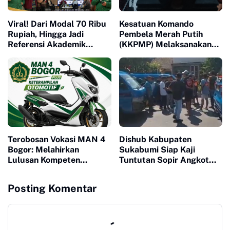
Viral! Dari Modal 70 Ribu
Kesatuan Komando
Rupiah, Hingga Jadi
Pembela Merah Putih
Referensi Akademik
(KKPMP) Melaksanakan
Dunia, Buku Muhammad
Milad ke 15 Di Banten
Ja'far Hasibuan
diluncurkan di UI
Terobosan Vokasi MAN 4
Dishub Kabupaten
Bogor: Melahirkan
Sukabumi Siap Kaji
Lulusan Kompeten
Tuntutan Sopir Angkot
Melalui Program
Terkait Perpanjangan
Keterampilan Otomotif
Trayek hingga Stasiun
Posting Komentar
Cicurug