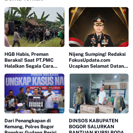
HGB Habis, Preman
Nijeng Sumping! Redaksi
Beraksi! Saat PT.PMC
FokusUpdate.com
Halalkan Segala Cara
Ucapkan Selamat Datang
Injak-Injak Petani Bogor di
Kepada Kapolres
Depan Penguasa yang
Sukabumi AKBP Benny
Bungkam
Cahyadi
Dari Penangkapan di
DINSOS KABUPATEN
Kemang, Polres Bogor
BOGOR SALURKAN
Bongkar Gudang Berisi
BANTUAN KURSI RODA