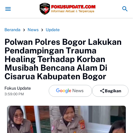
Redam Konflik, Kapolres Bogor Minta PT PMC Tunda Aktivitas d
Beranda
News
Update
Polwan Polres Bogor Lakukan
Pendampingan Trauma
Healing Terhadap Korban
Musibah Bencana Alam Di
Cisarua Kabupaten Bogor
Fokus Update
Bagikan
3:59:00 PM