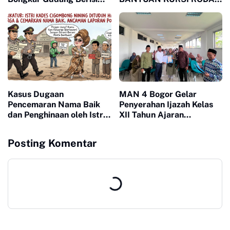
Lebih 1 Juta Butir Obat
MELALUI LSM MPB,
Terlarang
JAWAB KEBUTUHAN
WARGA MEGAMENDUNG
DAN CIOMAS
Kasus Dugaan
MAN 4 Bogor Gelar
Pencemaran Nama Baik
Penyerahan Ijazah Kelas
dan Penghinaan oleh Istri
XII Tahun Ajaran
Kades Cigombong
2025/2026, Tegaskan
Berujung Ancaman
Pentingnya Sinergi
Posting Komentar
Laporan Polisi
Madrasah dan Keluarga