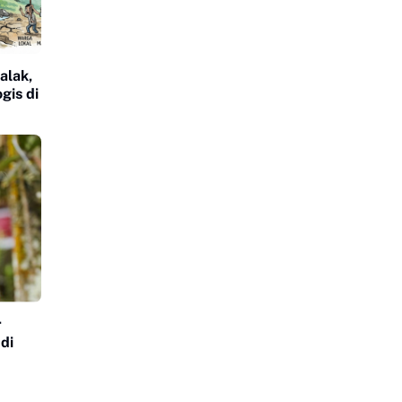
alak,
gis di
r
di