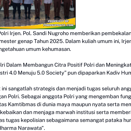
olri Irjen. Pol. Sandi Nugroho memberikan pembekala
ester genap Tahun 2025. Dalam kuliah umum ini, Irjen.
engetahuan umum kehumasan.
olri Dalam Membangun Citra Positif Polri dan Meningka
stri 4.0 Menuju 5.0 Society” pun dipaparkan Kadiv Hu
t ini sangatlah strategis dan menjadi tugas seluruh an
ngan Polri. Sebagai anggota Polri yang mengemban fung
itas Kamtibmas di dunia maya maupun nyata serta memi
ebaikan dan menjaga marwah institusi serta member
s tugas kepolisian sebagaimana semangat pataka h
yadharma Narawata".