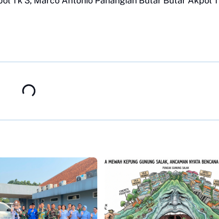
ol Tk 3, Marco Antonio Panangian Butar Butar Akpol T