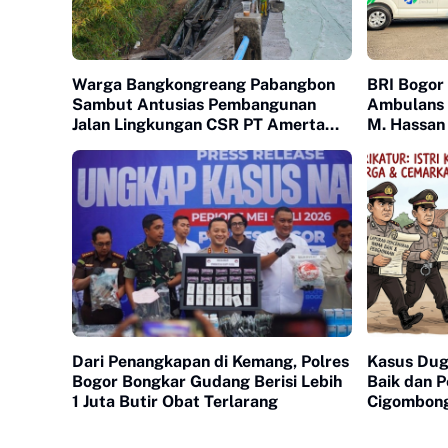
Warga Bangkongreang Pabangbon
BRI Bogor
Sambut Antusias Pembangunan
Ambulans 
Jalan Lingkungan CSR PT Amerta
M. Hassan
Indah Otsuka
Kemanusi
Dari Penangkapan di Kemang, Polres
Kasus Du
Bogor Bongkar Gudang Berisi Lebih
Baik dan P
1 Juta Butir Obat Terlarang
Cigombon
Laporan Po