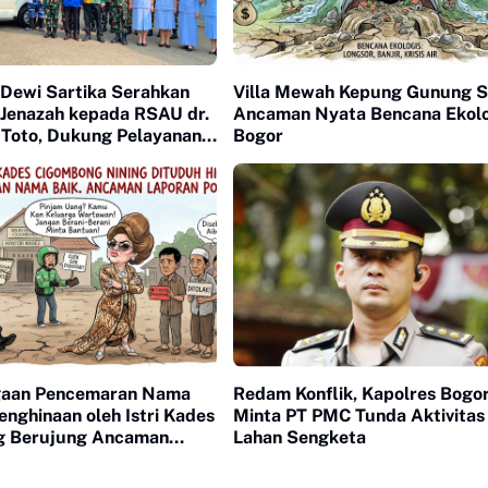
 Dewi Sartika Serahkan
Villa Mewah Kepung Gunung S
Jenazah kepada RSAU dr.
Ancaman Nyata Bencana Ekolo
 Toto, Dukung Pelayanan
Bogor
aan
gaan Pencemaran Nama
Redam Konflik, Kapolres Bogo
enghinaan oleh Istri Kades
Minta PT PMC Tunda Aktivitas 
g Berujung Ancaman
Lahan Sengketa
lisi