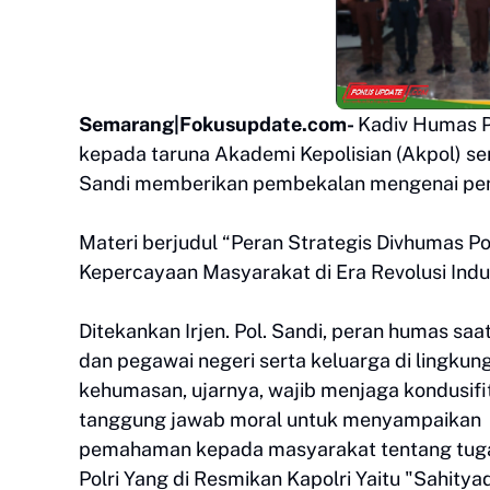
Semarang|Fokusupdate.com-
Kadiv Humas P
kepada taruna Akademi Kepolisian (Akpol) sem
Sandi memberikan pembekalan mengenai p
Materi berjudul “Peran Strategis Divhumas P
Kepercayaan Masyarakat di Era Revolusi Indu
Ditekankan Irjen. Pol. Sandi, peran humas saa
dan pegawai negeri serta keluarga di lingku
kehumasan, ujarnya, wajib menjaga kondusif
tanggung jawab moral untuk menyampaikan k
pemahaman kepada masyarakat tentang tuga
Polri Yang di Resmikan Kapolri Yaitu "Sahit