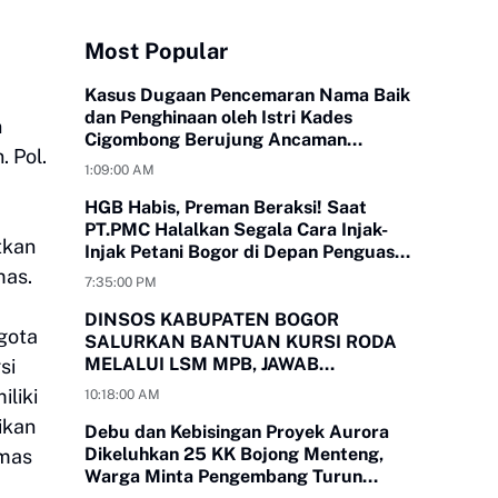
Most Popular
Kasus Dugaan Pencemaran Nama Baik
dan Penghinaan oleh Istri Kades
n
Cigombong Berujung Ancaman
 Pol.
Laporan Polisi
1:09:00 AM
HGB Habis, Preman Beraksi! Saat
PT.PMC Halalkan Segala Cara Injak-
tkan
Injak Petani Bogor di Depan Penguasa
yang Bungkam
mas.
7:35:00 PM
DINSOS KABUPATEN BOGOR
ggota
SALURKAN BANTUAN KURSI RODA
MELALUI LSM MPB, JAWAB
si
KEBUTUHAN WARGA
liki
10:18:00 AM
MEGAMENDUNG DAN CIOMAS
ikan
Debu dan Kebisingan Proyek Aurora
Dikeluhkan 25 KK Bojong Menteng,
umas
Warga Minta Pengembang Turun