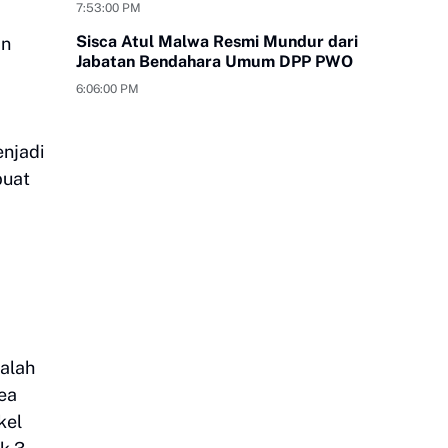
Tangan
7:53:00 PM
Sisca Atul Malwa Resmi Mundur dari
an
Jabatan Bendahara Umum DPP PWO
6:06:00 PM
enjadi
buat
dalah
ea
kel