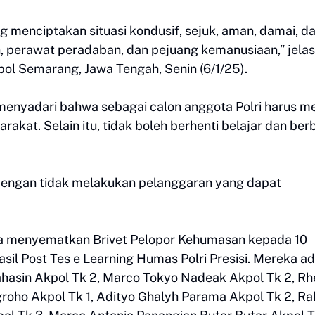
 menciptakan situasi kondusif, sejuk, aman, damai, d
, perawat peradaban, dan pejuang kemanusiaan,” jelas
ol Semarang, Jawa Tengah, Senin (6/1/25).
s menyadari bahwa sebagai calon anggota Polri harus m
arakat. Selain itu, tidak boleh berhenti belajar dan ber
i dengan tidak melakukan pelanggaran yang dapat
a menyematkan Brivet Pelopor Kehumasan kepada 10
asil Post Tes e Learning Humas Polri Presisi. Mereka a
ahasin Akpol Tk 2, Marco Tokyo Nadeak Akpol Tk 2, Rh
roho Akpol Tk 1, Adityo Ghalyh Parama Akpol Tk 2, Ra