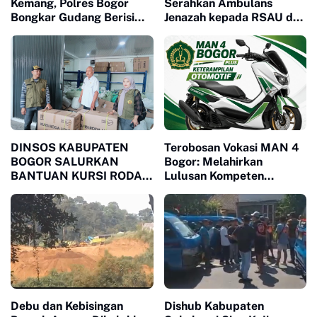
Kemang, Polres Bogor
Serahkan Ambulans
Bongkar Gudang Berisi
Jenazah kepada RSAU dr.
Lebih 1 Juta Butir Obat
M. Hassan Toto, Dukung
Terlarang
Pelayanan Kemanusiaan
DINSOS KABUPATEN
Terobosan Vokasi MAN 4
BOGOR SALURKAN
Bogor: Melahirkan
BANTUAN KURSI RODA
Lulusan Kompeten
MELALUI LSM MPB,
Melalui Program
JAWAB KEBUTUHAN
Keterampilan Otomotif
WARGA MEGAMENDUNG
DAN CIOMAS
Debu dan Kebisingan
Dishub Kabupaten