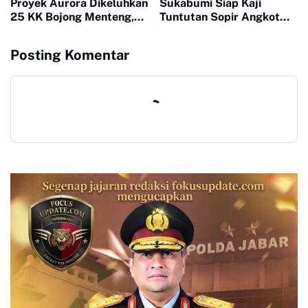
Proyek Aurora Dikeluhkan
Sukabumi Siap Kaji
25 KK Bojong Menteng,
Tuntutan Sopir Angkot
Warga Minta Pengembang
Terkait Perpanjangan
Turun Tangan
Trayek hingga Stasiun
Posting Komentar
Cicurug