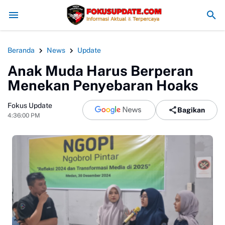
shub Kabupaten Sukabumi Siap Kaji Tuntutan Sopir Angkot Terkait Pe
Beranda
News
Update
Anak Muda Harus Berperan
Menekan Penyebaran Hoaks
Fokus Update
Bagikan
4:36:00 PM