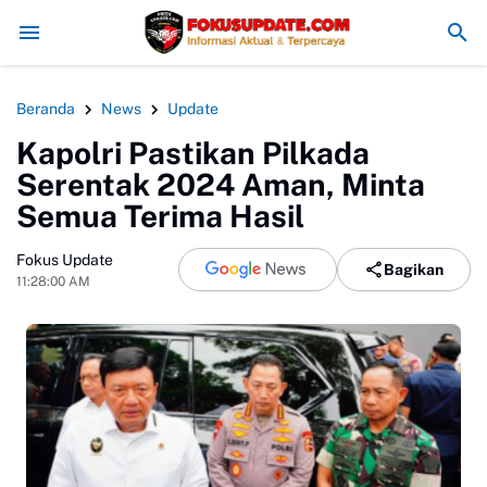
es Bogor Minta PT PMC Tunda Aktivitas di Lahan Sengketa
MAN 4 Bogo
Beranda
News
Update
Kapolri Pastikan Pilkada
Serentak 2024 Aman, Minta
Semua Terima Hasil
Fokus Update
Bagikan
11:28:00 AM