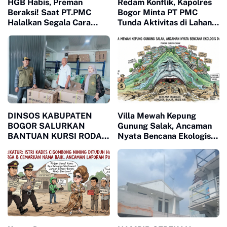
HGB Habis, Preman
Redam Konflik, Kapolres
Beraksi! Saat PT.PMC
Bogor Minta PT PMC
Halalkan Segala Cara
Tunda Aktivitas di Lahan
Injak-Injak Petani Bogor di
Sengketa
Depan Penguasa yang
Bungkam
DINSOS KABUPATEN
Villa Mewah Kepung
BOGOR SALURKAN
Gunung Salak, Ancaman
BANTUAN KURSI RODA
Nyata Bencana Ekologis
MELALUI LSM MPB,
di Bogor
JAWAB KEBUTUHAN
WARGA MEGAMENDUNG
DAN CIOMAS