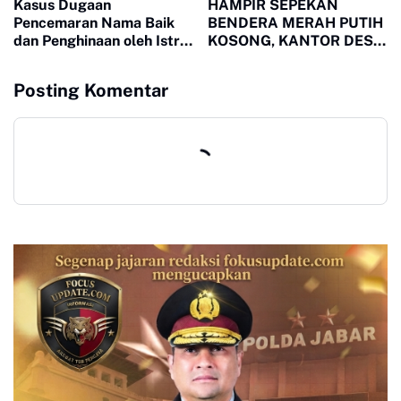
Kasus Dugaan
HAMPIR SEPEKAN
Pencemaran Nama Baik
BENDERA MERAH PUTIH
dan Penghinaan oleh Istri
KOSONG, KANTOR DESA
Kades Cigombong
MUARA JAYA DITENGAH
Berujung Ancaman
SOROTAN PUBLIK
Posting Komentar
Laporan Polisi