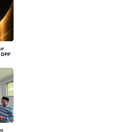
ur
m DPP
an