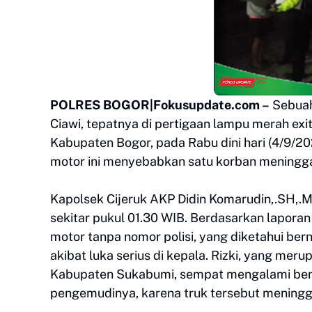
POLRES BOGOR|Fokusupdate.com –
Sebuah 
Ciawi, tepatnya di pertigaan lampu merah ex
Kabupaten Bogor, pada Rabu dini hari (4/9/2
motor ini menyebabkan satu korban meninggal
Kapolsek Cijeruk AKP Didin Komarudin,.SH,.
sekitar pukul 01.30 WIB. Berdasarkan lapora
motor tanpa nomor polisi, yang diketahui bern
akibat luka serius di kepala. Rizki, yang me
Kabupaten Sukabumi, sempat mengalami bentu
pengemudinya, karena truk tersebut meningga