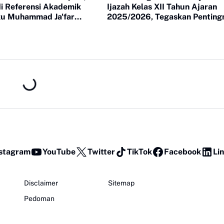
i Referensi Akademik
Ijazah Kelas XII Tahun Ajaran
ku Muhammad Ja'far
2025/2026, Tegaskan Penting
iluncurkan di UI
Sinergi Madrasah dan Keluarg
stagram
YouTube
Twitter
TikTok
Facebook
Li
Disclaimer
Sitemap
Pedoman