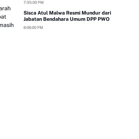
yang Bungkam
7:35:00 PM
 arah
Sisca Atul Malwa Resmi Mundur dari
bat
Jabatan Bendahara Umum DPP PWO
 masih
6:06:00 PM