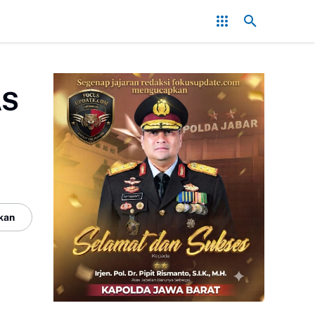
onflik, Kapolres Bogor Minta PT PMC Tunda Aktivitas di Lahan Seng
AS
N
kan