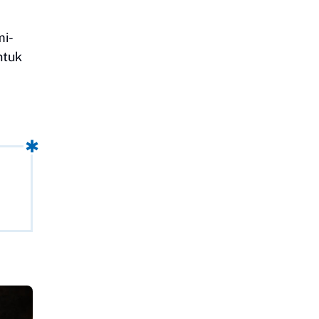
mi-
ntuk