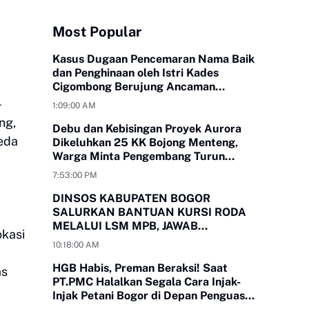
Most Popular
Kasus Dugaan Pencemaran Nama Baik
dan Penghinaan oleh Istri Kades
Cigombong Berujung Ancaman
Laporan Polisi
-
1:09:00 AM
ng,
Debu dan Kebisingan Proyek Aurora
eda
Dikeluhkan 25 KK Bojong Menteng,
Warga Minta Pengembang Turun
Tangan
7:53:00 PM
DINSOS KABUPATEN BOGOR
SALURKAN BANTUAN KURSI RODA
MELALUI LSM MPB, JAWAB
okasi
KEBUTUHAN WARGA
10:18:00 AM
MEGAMENDUNG DAN CIOMAS
HGB Habis, Preman Beraksi! Saat
as
PT.PMC Halalkan Segala Cara Injak-
Injak Petani Bogor di Depan Penguasa