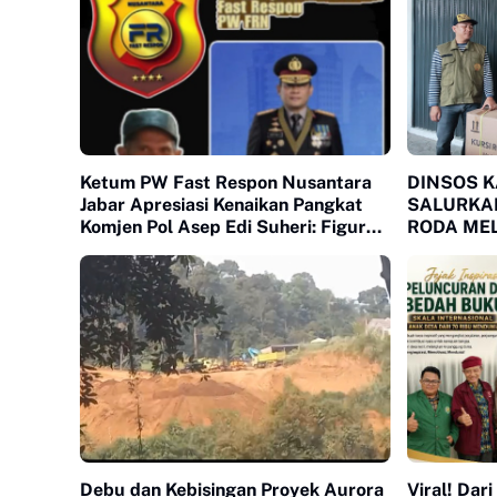
Ketum PW Fast Respon Nusantara
DINSOS 
Jabar Apresiasi Kenaikan Pangkat
SALURKA
Komjen Pol Asep Edi Suheri: Figur
RODA MEL
Humanis dan Mitra Strategis Media
KEBUTUH
MEGAMEN
Debu dan Kebisingan Proyek Aurora
Viral! Dar