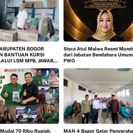
KABUPATEN BOGOR
Sisca Atul Malwa Resmi Mund
N BANTUAN KURSI
dari Jabatan Bendahara Umu
ALUI LSM MPB, JAWAB
PWO
AN WARGA
DUNG DAN CIOMAS
i Modal 70 Ribu Rupiah,
MAN 4 Bogor Gelar Penyerah