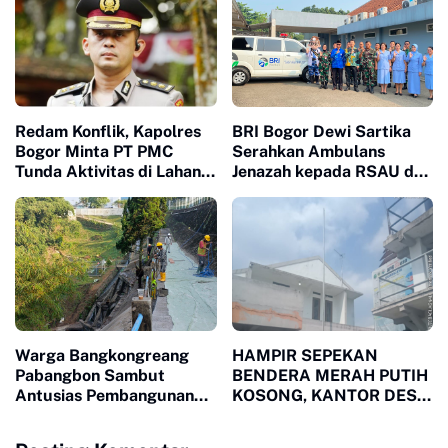
Bungkam
Redam Konflik, Kapolres
BRI Bogor Dewi Sartika
Bogor Minta PT PMC
Serahkan Ambulans
Tunda Aktivitas di Lahan
Jenazah kepada RSAU dr.
Sengketa
M. Hassan Toto, Dukung
Pelayanan Kemanusiaan
Warga Bangkongreang
HAMPIR SEPEKAN
Pabangbon Sambut
BENDERA MERAH PUTIH
Antusias Pembangunan
KOSONG, KANTOR DESA
Jalan Lingkungan CSR PT
MUARA JAYA DITENGAH
Amerta Indah Otsuka
SOROTAN PUBLIK