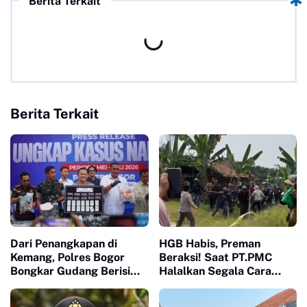
Berita Terkait
Berita Terkait
Dari Penangkapan di
HGB Habis, Preman
Kemang, Polres Bogor
Beraksi! Saat PT.PMC
Bongkar Gudang Berisi
Halalkan Segala Cara
Lebih 1 Juta Butir Obat
Injak-Injak Petani Bogor di
Terlarang
Depan Penguasa yang