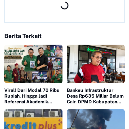
Berita Terkait
Viral! Dari Modal 70 Ribu
Bankeu Infrastruktur
Rupiah, Hingga Jadi
Desa Rp635 Miliar Belum
Referensi Akademik
Cair, DPMD Kabupaten
Dunia, Buku Muhammad
Bogor Dorong Desa
Ja'far Hasibuan
Segera Ajukan
diluncurkan di UI
Permohonan