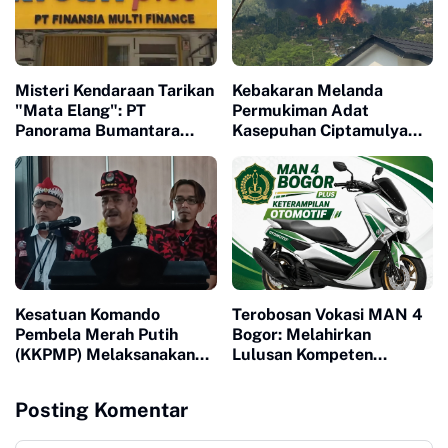
Misteri Kendaraan Tarikan
Kebakaran Melanda
"Mata Elang": PT
Permukiman Adat
Panorama Bumantara
Kasepuhan Ciptamulya
Perkasa Tuai Sorotan,
Sukabumi, Sejumlah
Unit Motor Raib Tanpa
Rumah Hangus Terbakar
Jejak
Kesatuan Komando
Terobosan Vokasi MAN 4
Pembela Merah Putih
Bogor: Melahirkan
(KKPMP) Melaksanakan
Lulusan Kompeten
Milad ke 15 Di Banten
Melalui Program
Keterampilan Otomotif
Posting Komentar