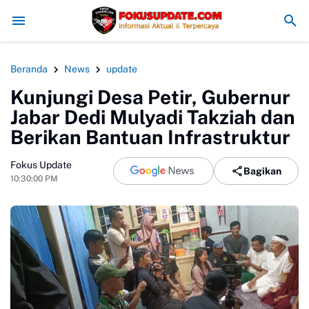
Dishub Kabupaten Sukabumi Siap Kaji Tuntutan Sopir Angkot Terk
Beranda
News
update
Kunjungi Desa Petir, Gubernur
Jabar Dedi Mulyadi Takziah dan
Berikan Bantuan Infrastruktur
Fokus Update
Bagikan
10:30:00 PM