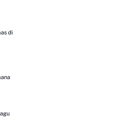
as di
mana
ragu