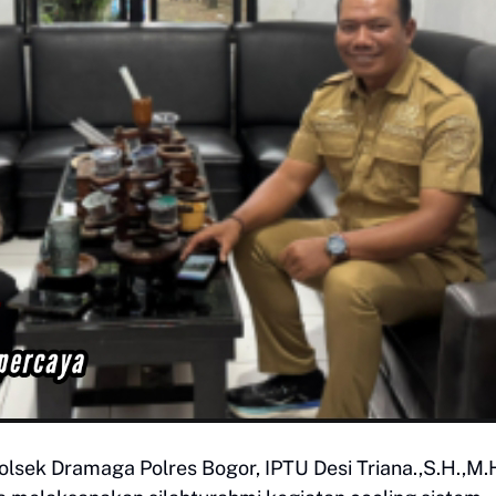
sek Dramaga Polres Bogor, IPTU Desi Triana.,S.H.,M.