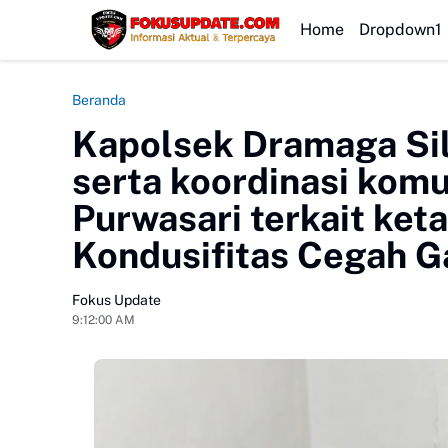
MAN 4 Bogor Gelar Penyerahan Ijazah Kelas XII Tahun Ajara
HEADLINE
Home
Dropdown1
Beranda
Kapolsek Dramaga Sil
serta koordinasi komu
Purwasari terkait ket
Kondusifitas Cegah 
Fokus Update
9:12:00 AM