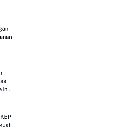
n
ngan
manan
n
mas
ini.
 AKBP
rkuat