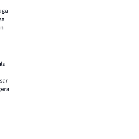
aga
sa
an
ila
sar
gera