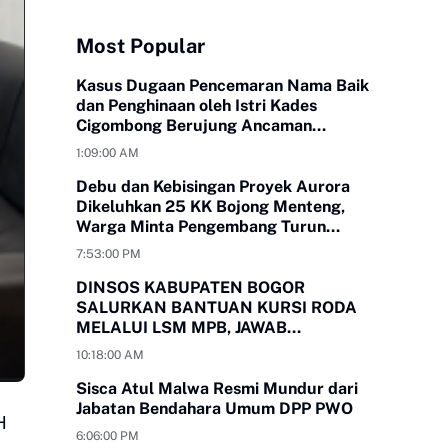
Most Popular
Kasus Dugaan Pencemaran Nama Baik
dan Penghinaan oleh Istri Kades
Cigombong Berujung Ancaman
Laporan Polisi
1:09:00 AM
Debu dan Kebisingan Proyek Aurora
Dikeluhkan 25 KK Bojong Menteng,
Warga Minta Pengembang Turun
Tangan
7:53:00 PM
DINSOS KABUPATEN BOGOR
SALURKAN BANTUAN KURSI RODA
MELALUI LSM MPB, JAWAB
KEBUTUHAN WARGA
10:18:00 AM
MEGAMENDUNG DAN CIOMAS
Sisca Atul Malwa Resmi Mundur dari
Jabatan Bendahara Umum DPP PWO
H
6:06:00 PM