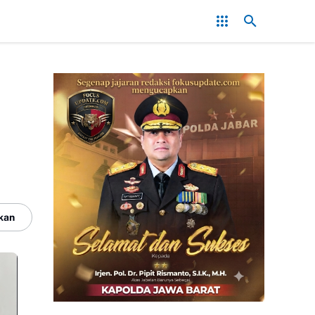
 Habis, Preman Beraksi! Saat PT.PMC Halalkan Segala Cara Injak-In
m
kan