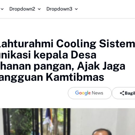
n 2025/2026, Tegaskan Pentingnya Sinergi Madrasah dan Keluarga
HGB
Dropdown2
Dropdown3
ahturahmi Cooling Siste
nikasi kepala Desa
ahanan pangan, Ajak Jaga
Gangguan Kamtibmas
Bagi