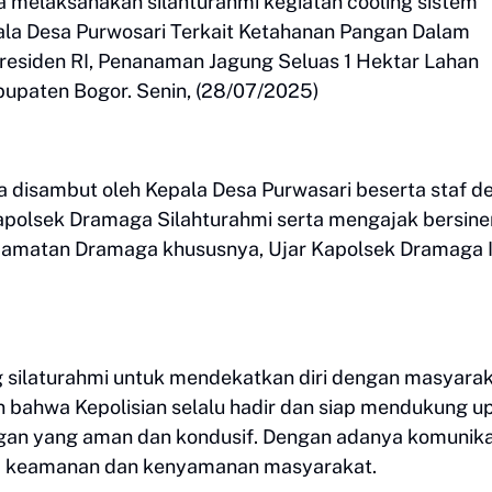
 melaksanakan silahturahmi kegiatan cooling sistem
pala Desa Purwosari Terkait Ketahanan Pangan Dalam
residen RI, Penanaman Jagung Seluas 1 Hektar Lahan
upaten Bogor. Senin, (28/07/2025)
 disambut oleh Kepala Desa Purwasari beserta staf d
apolsek Dramaga Silahturahmi serta mengajak bersine
camatan Dramaga khususnya, Ujar Kapolsek Dramaga 
g silaturahmi untuk mendekatkan diri dengan masyara
n bahwa Kepolisian selalu hadir dan siap mendukung u
gan yang aman dan kondusif. Dengan adanya komunika
ga keamanan dan kenyamanan masyarakat.