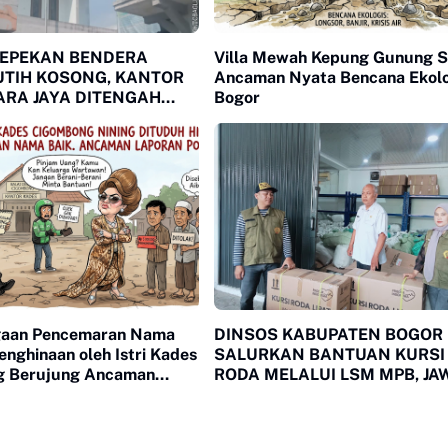
SEPEKAN BENDERA
Villa Mewah Kepung Gunung S
UTIH KOSONG, KANTOR
Ancaman Nyata Bencana Ekolo
RA JAYA DITENGAH
Bogor
 PUBLIK
gaan Pencemaran Nama
DINSOS KABUPATEN BOGOR
enghinaan oleh Istri Kades
SALURKAN BANTUAN KURSI
g Berujung Ancaman
RODA MELALUI LSM MPB, JA
lisi
KEBUTUHAN WARGA
MEGAMENDUNG DAN CIOM