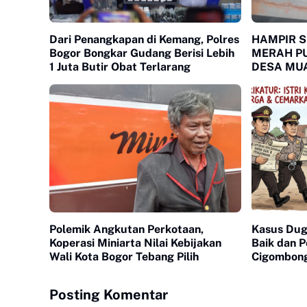
Dari Penangkapan di Kemang, Polres
HAMPIR 
Bogor Bongkar Gudang Berisi Lebih
MERAH P
1 Juta Butir Obat Terlarang
DESA MUA
SOROTAN
Polemik Angkutan Perkotaan,
Kasus Du
Koperasi Miniarta Nilai Kebijakan
Baik dan P
Wali Kota Bogor Tebang Pilih
Cigombon
Laporan Po
Posting Komentar