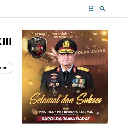
Kabupaten Sukabumi Siap Kaji Tuntutan Sopir Angkot Terkait Perpanj
III
kan