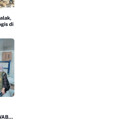
alak,
gis di
WAB
AS