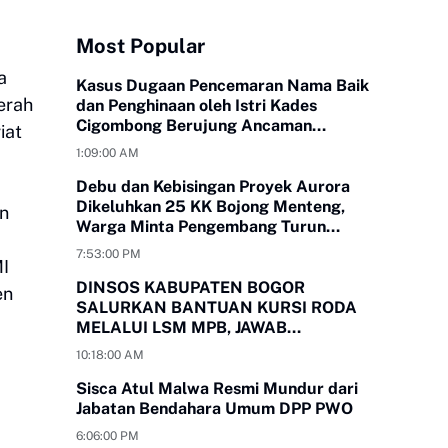
Most Popular
a
Kasus Dugaan Pencemaran Nama Baik
erah
dan Penghinaan oleh Istri Kades
Cigombong Berujung Ancaman
iat
Laporan Polisi
1:09:00 AM
Debu dan Kebisingan Proyek Aurora
Dikeluhkan 25 KK Bojong Menteng,
n
Warga Minta Pengembang Turun
Tangan
7:53:00 PM
MI
DINSOS KABUPATEN BOGOR
en
SALURKAN BANTUAN KURSI RODA
MELALUI LSM MPB, JAWAB
KEBUTUHAN WARGA
10:18:00 AM
MEGAMENDUNG DAN CIOMAS
Sisca Atul Malwa Resmi Mundur dari
Jabatan Bendahara Umum DPP PWO
6:06:00 PM