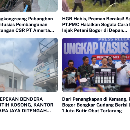
ngkongreang Pabangbon
HGB Habis, Preman Beraksi! S
ntusias Pembangunan
PT.PMC Halalkan Segala Cara I
gkungan CSR PT Amerta
Injak Petani Bogor di Depan
uka
Penguasa yang Bungkam
SEPEKAN BENDERA
Dari Penangkapan di Kemang, 
UTIH KOSONG, KANTOR
Bogor Bongkar Gudang Berisi 
RA JAYA DITENGAH
1 Juta Butir Obat Terlarang
 PUBLIK