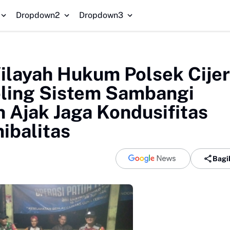
HGB Habis, Preman Beraksi!
Dropdown2
Dropdown3
Wilayah Hukum Polsek Cije
oling Sistem Sambangi
 Ajak Jaga Kondusifitas
ibalitas
Bagi