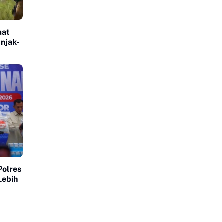
aat
njak-
Polres
Lebih