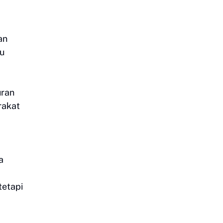
an
ku
uran
rakat
a
tetapi