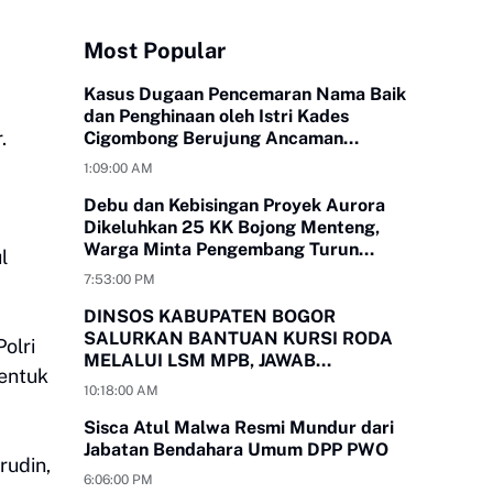
Most Popular
Kasus Dugaan Pencemaran Nama Baik
dan Penghinaan oleh Istri Kades
.
Cigombong Berujung Ancaman
Laporan Polisi
1:09:00 AM
Debu dan Kebisingan Proyek Aurora
Dikeluhkan 25 KK Bojong Menteng,
Warga Minta Pengembang Turun
l
Tangan
7:53:00 PM
DINSOS KABUPATEN BOGOR
SALURKAN BANTUAN KURSI RODA
olri
MELALUI LSM MPB, JAWAB
bentuk
KEBUTUHAN WARGA
10:18:00 AM
MEGAMENDUNG DAN CIOMAS
Sisca Atul Malwa Resmi Mundur dari
Jabatan Bendahara Umum DPP PWO
rudin,
6:06:00 PM