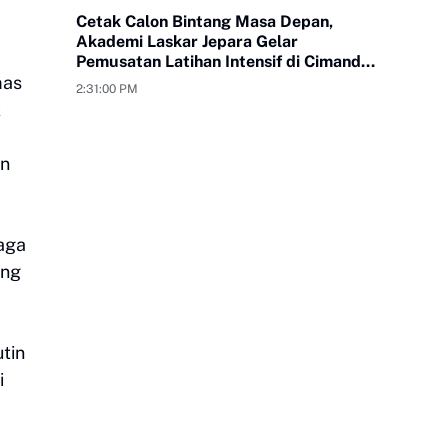
Cetak Calon Bintang Masa Depan,
Akademi Laskar Jepara Gelar
Pemusatan Latihan Intensif di Cimande
mas
Bogor
2:31:00 PM
k
an
aga
ang
tin
i