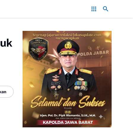
 Saat PT.PMC Halalkan Segala Cara Injak-Injak Petani Bogor di Dep
ruk
kan