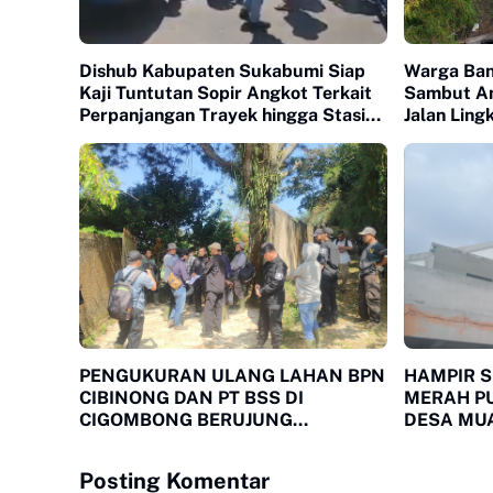
Dishub Kabupaten Sukabumi Siap
Warga Ba
Kaji Tuntutan Sopir Angkot Terkait
Sambut A
Perpanjangan Trayek hingga Stasiun
Jalan Lin
Cicurug
Indah Ots
PENGUKURAN ULANG LAHAN BPN
HAMPIR 
CIBINONG DAN PT BSS DI
MERAH P
CIGOMBONG BERUJUNG
DESA MUA
KERICUHAN
SOROTAN
Posting Komentar