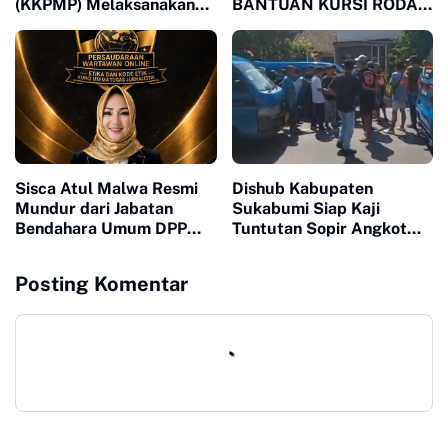
(KKPMP) Melaksanakan
BANTUAN KURSI RODA
Milad ke 15 Di Banten
MELALUI LSM MPB,
JAWAB KEBUTUHAN
WARGA MEGAMENDUNG
DAN CIOMAS
Sisca Atul Malwa Resmi
Dishub Kabupaten
Mundur dari Jabatan
Sukabumi Siap Kaji
Bendahara Umum DPP
Tuntutan Sopir Angkot
PWO
Terkait Perpanjangan
Trayek hingga Stasiun
Posting Komentar
Cicurug