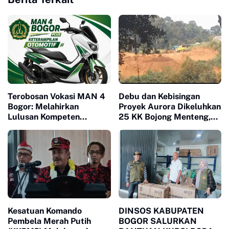
Terobosan Vokasi MAN 4
Debu dan Kebisingan
Bogor: Melahirkan
Proyek Aurora Dikeluhkan
Lulusan Kompeten
25 KK Bojong Menteng,
Melalui Program
Warga Minta Pengembang
Keterampilan Otomotif
Turun Tangan
Kesatuan Komando
DINSOS KABUPATEN
Pembela Merah Putih
BOGOR SALURKAN