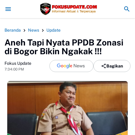
rgi MAN 4 Bogor dan Polsek Cijeruk-Cigombong Gelar Upacara Bendera
Beranda
News
Update
Aneh Tapi Nyata PPDB Zonasi
di Bogor Bikin Ngakak !!!
Fokus Update
Bagikan
7:34:00 PM