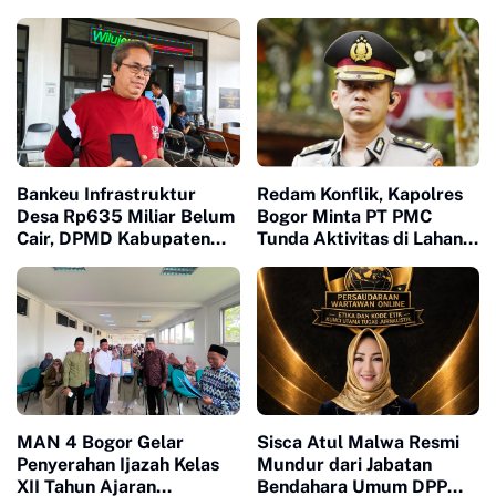
Milad ke 15 Di Banten
Injak-Injak Petani Bogor di
Depan Penguasa yang
Bungkam
Bankeu Infrastruktur
Redam Konflik, Kapolres
Desa Rp635 Miliar Belum
Bogor Minta PT PMC
Cair, DPMD Kabupaten
Tunda Aktivitas di Lahan
Bogor Dorong Desa
Sengketa
Segera Ajukan
Permohonan
MAN 4 Bogor Gelar
Sisca Atul Malwa Resmi
Penyerahan Ijazah Kelas
Mundur dari Jabatan
XII Tahun Ajaran
Bendahara Umum DPP