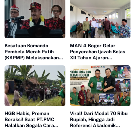
Keterampilan Otomotif
Kesatuan Komando
MAN 4 Bogor Gelar
Pembela Merah Putih
Penyerahan Ijazah Kelas
(KKPMP) Melaksanakan
XII Tahun Ajaran
Milad ke 15 Di Banten
2025/2026, Tegaskan
Pentingnya Sinergi
Madrasah dan Keluarga
HGB Habis, Preman
Viral! Dari Modal 70 Ribu
Beraksi! Saat PT.PMC
Rupiah, Hingga Jadi
Halalkan Segala Cara
Referensi Akademik
Injak-Injak Petani Bogor di
Dunia, Buku Muhammad